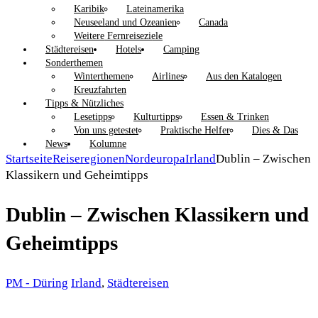
Karibik
Lateinamerika
Neuseeland und Ozeanien
Canada
Weitere Fernreiseziele
Städtereisen
Hotels
Camping
Sonderthemen
Winterthemen
Airlines
Aus den Katalogen
Kreuzfahrten
Tipps & Nützliches
Lesetipps
Kulturtipps
Essen & Trinken
Von uns getestet
Praktische Helfer
Dies & Das
News
Kolumne
Startseite
Reiseregionen
Nordeuropa
Irland
Dublin – Zwischen
Klassikern und Geheimtipps
Dublin – Zwischen Klassikern und
Geheimtipps
PM - Düring
Irland
,
Städtereisen