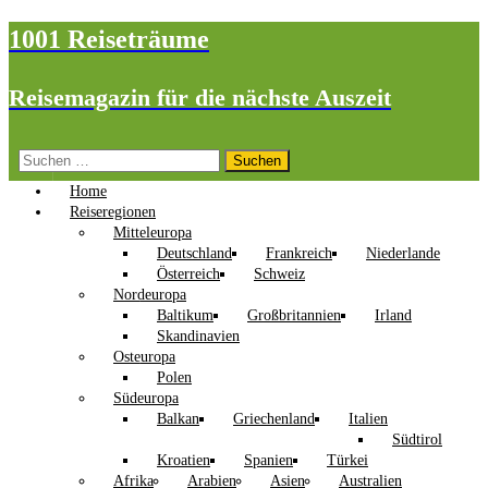
1001 Reiseträume
Reisemagazin für die nächste Auszeit
Suchen
nach:
Home
Reiseregionen
Mitteleuropa
Deutschland
Frankreich
Niederlande
Österreich
Schweiz
Nordeuropa
Baltikum
Großbritannien
Irland
Skandinavien
Osteuropa
Polen
Südeuropa
Balkan
Griechenland
Italien
Südtirol
Kroatien
Spanien
Türkei
Afrika
Arabien
Asien
Australien