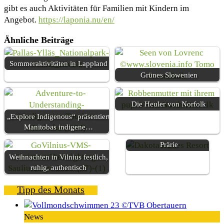
gibt es auch Aktivitäten für Familien mit Kindern im
Angebot.
https://laponia.nu/en/
Ähnliche Beiträge
Sommeraktivitäten in Lappland
Grünes Slowenien
Die Heuler von Norfolk
„Explore Indigenous“ präsentiert
Besondere Orte für die
Manitobas indigene…
indigenen Völker der
Prärie
Weihnachten in Vilnius festlich,
ruhig, authentisch
Tipp des Monats
News