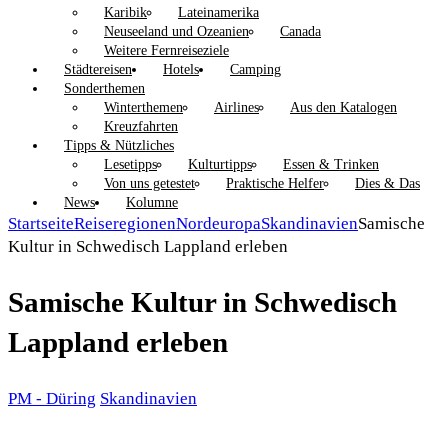
Karibik
Lateinamerika
Neuseeland und Ozeanien
Canada
Weitere Fernreiseziele
Städtereisen
Hotels
Camping
Sonderthemen
Winterthemen
Airlines
Aus den Katalogen
Kreuzfahrten
Tipps & Nützliches
Lesetipps
Kulturtipps
Essen & Trinken
Von uns getestet
Praktische Helfer
Dies & Das
News
Kolumne
Startseite
Reiseregionen
Nordeuropa
Skandinavien
Samische
Kultur in Schwedisch Lappland erleben
Samische Kultur in Schwedisch
Lappland erleben
PM - Düring
Skandinavien