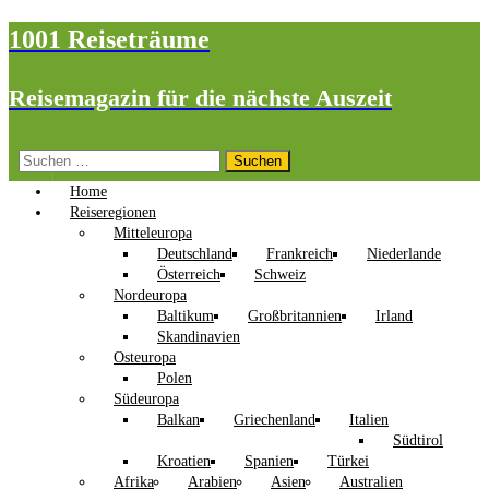
1001 Reiseträume
Reisemagazin für die nächste Auszeit
Suchen
nach:
Home
Reiseregionen
Mitteleuropa
Deutschland
Frankreich
Niederlande
Österreich
Schweiz
Nordeuropa
Baltikum
Großbritannien
Irland
Skandinavien
Osteuropa
Polen
Südeuropa
Balkan
Griechenland
Italien
Südtirol
Kroatien
Spanien
Türkei
Afrika
Arabien
Asien
Australien