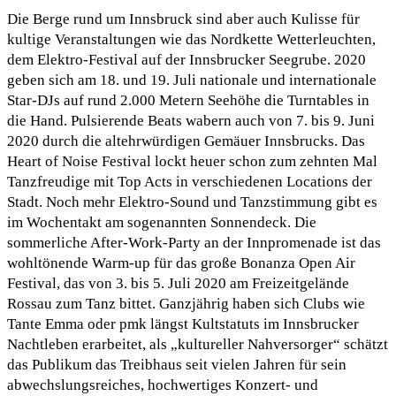
Die Berge rund um Innsbruck sind aber auch Kulisse für
kultige Veranstaltungen wie das Nordkette Wetterleuchten,
dem Elektro-Festival auf der Innsbrucker Seegrube. 2020
geben sich am 18. und 19. Juli nationale und internationale
Star-DJs auf rund 2.000 Metern Seehöhe die Turntables in
die Hand. Pulsierende Beats wabern auch von 7. bis 9. Juni
2020 durch die altehrwürdigen Gemäuer Innsbrucks. Das
Heart of Noise Festival lockt heuer schon zum zehnten Mal
Tanzfreudige mit Top Acts in verschiedenen Locations der
Stadt. Noch mehr Elektro-Sound und Tanzstimmung gibt es
im Wochentakt am sogenannten Sonnendeck. Die
sommerliche After-Work-Party an der Innpromenade ist das
wohltönende Warm-up für das große Bonanza Open Air
Festival, das von 3. bis 5. Juli 2020 am Freizeitgelände
Rossau zum Tanz bittet. Ganzjährig haben sich Clubs wie
Tante Emma oder pmk längst Kultstatuts im Innsbrucker
Nachtleben erarbeitet, als „kultureller Nahversorger“ schätzt
das Publikum das Treibhaus seit vielen Jahren für sein
abwechslungsreiches, hochwertiges Konzert- und