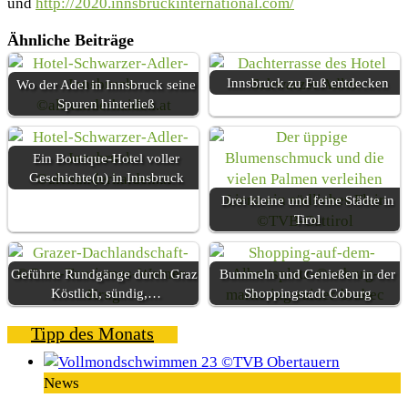
und
http://2020.innsbruckinternational.com/
Ähnliche Beiträge
Innsbruck zu Fuß entdecken
Wo der Adel in Innsbruck seine
Spuren hinterließ
Ein Boutique-Hotel voller
Geschichte(n) in Innsbruck
Drei kleine und feine Städte in
Tirol
Geführte Rundgänge durch Graz:
Bummeln und Genießen in der
Köstlich, sündig,…
Shoppingstadt Coburg
Tipp des Monats
News