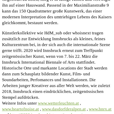
ihn auf einer Hauswand. Passend in der Maximilianstraße 9
kann das 150 Quadratmeter große Kunstwerk, das einer
modernen Interpretation des umtriebigen Lebens des Kaisers
gleichkommt, bestaunt werden.
Künstlerkollektive wie HdM_sub oder whoisnext tragen
zusätzlich zur Entwicklung Innsbrucks als kleines, feines
Kulturzentrum bei, in der sich auch die internationale Szene
gerne trifft. 2020 wird Innsbruck erneut zum Treffpunkt
zeitgenössischer Kunst, wenn von 7. bis 22. März die
Innsbruck International Biennale of Arts stattfindet.
Historische Orte und markante Locations der Stadt werden
dann zum Schauplatz bildender Kunst, Film- und
Soundarbeiten, Perfomances und Installationen. Die
Arbeiten junger Kreativer aus aller Welt werden, wie zuletzt
2018, Innsbruck einen eindrücklichen, zeitgenössischen
Stempel aufdrücken.
Weitere Infos unter
www.wetterleuchten.at
,
www.heartofnoise.at
,
www.dasdorfderalpen.at
,
www.hnrx.at