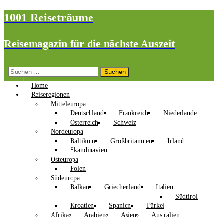
1001 Reiseträume
Reisemagazin für die nächste Auszeit
Suchen
nach:
Home
Reiseregionen
Mitteleuropa
Deutschland
Frankreich
Niederlande
Österreich
Schweiz
Nordeuropa
Baltikum
Großbritannien
Irland
Skandinavien
Osteuropa
Polen
Südeuropa
Balkan
Griechenland
Italien
Südtirol
Kroatien
Spanien
Türkei
Afrika
Arabien
Asien
Australien