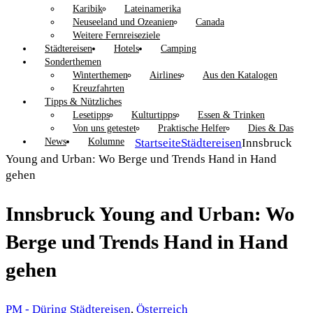
Karibik
Lateinamerika
Neuseeland und Ozeanien
Canada
Weitere Fernreiseziele
Städtereisen
Hotels
Camping
Sonderthemen
Winterthemen
Airlines
Aus den Katalogen
Kreuzfahrten
Tipps & Nützliches
Lesetipps
Kulturtipps
Essen & Trinken
Von uns getestet
Praktische Helfer
Dies & Das
News
Kolumne
Startseite
Städtereisen
Innsbruck
Young and Urban: Wo Berge und Trends Hand in Hand
gehen
Innsbruck Young and Urban: Wo
Berge und Trends Hand in Hand
gehen
PM - Düring
Städtereisen
,
Österreich