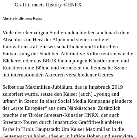
Graffiti meets History ©HNRX
Alte Stadtteile, neue Kunst
Viele der ehemaligen Studierenden bleiben auch nach dem
Abschluss im Herz der Alpen und steuern mit viel
Innovationskraft zur wirtschaftlichen und kulturellen
Entwicklung der Stadt bei. Alternative Kulturzentren wie die
Bäckerei oder das BRUX bieten jungen Künstlerinnen und
Künstlern eine Bühne und vernetzen die heimische Szene
mit internationalen Akteuren verschiedener Genres.
Selbst das Maximilian-Jubiläum, das in Innsbruck 2019
zelebriert wurde, setzte den Kaiser (auch) „young and
urban“ in Szene: In einer Social Media Kampagne plauderte
der „erste Europäer“ aus dem Nähkästchen. Zusätzlich
brachte der Tiroler Streetart-Künstler HNRX, der auch
Streetart-Touren durch Innsbrucks Graffitiwelt anbietet,
Farbe in Tirols Hauptstadt: Um Kaiser Maximilian in die
Gegenwart zu holen, stieg er in luftige Höhen und verewigte