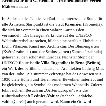
Architektur und Gartenbau – Architektonische Perlen
Mährens
(
Route
)
Im Südosten des Landes verläuft eine interessante Route für
Kremsier
alle Ästheten. Startpunkt ist die Stadt
(Kroměříž),
die sich im Sommer in einen wahren Garten Eden
verwandelt. Die hiesigen Parks, die auf der UNESCO-
Weltkulturerbeliste stehen, bilden eine perfekte Einheit aus
Licht, Pflanzen, Kunst und Architektur. Der Blumengarten
(Květná zahrada) und der Schlossgarten (Zámecká zahrada)
gehören zu den schönsten Europas. Nächster Stopp der
Villa Tugendhat
Brno (Brünn)
UNESCO-Route ist die
in
,
ein Werk des berühmten deutschen Architekten Ludwig Mies
van der Rohe. Als stummer Zeitzeuge hat das Anwesen seit
1930 viele Höhen und Tiefen seiner Bewohner miterlebt und
ist gleichzeitig ein Symbol des modernen Wohnstils. Zuletzt
lohnt sich ein Besuch im „Garten Europas“, wie die
Lednice-Valtice
Kulturlandschaft
(tschech. Lednicko-
valtický areál) auch genannt wird. Kaum ein Ort wird