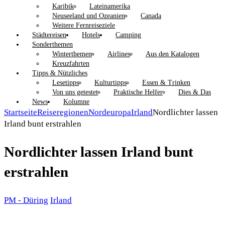
Karibik
Lateinamerika
Neuseeland und Ozeanien
Canada
Weitere Fernreiseziele
Städtereisen
Hotels
Camping
Sonderthemen
Winterthemen
Airlines
Aus den Katalogen
Kreuzfahrten
Tipps & Nützliches
Lesetipps
Kulturtipps
Essen & Trinken
Von uns getestet
Praktische Helfer
Dies & Das
News
Kolumne
Startseite
Reiseregionen
Nordeuropa
Irland
Nordlichter lassen
Irland bunt erstrahlen
Nordlichter lassen Irland bunt
erstrahlen
PM - Düring
Irland