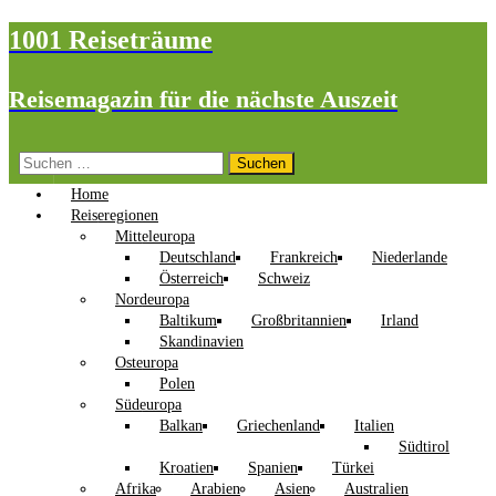
1001 Reiseträume
Reisemagazin für die nächste Auszeit
Suchen
nach:
Home
Reiseregionen
Mitteleuropa
Deutschland
Frankreich
Niederlande
Österreich
Schweiz
Nordeuropa
Baltikum
Großbritannien
Irland
Skandinavien
Osteuropa
Polen
Südeuropa
Balkan
Griechenland
Italien
Südtirol
Kroatien
Spanien
Türkei
Afrika
Arabien
Asien
Australien