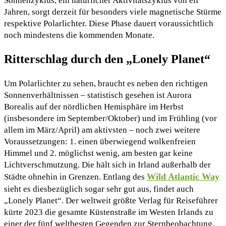
Sonnenzyklus, ein natürlicher Aktivitätszyklus von elf
Jahren, sorgt derzeit für besonders viele magnetische Stürme
respektive Polarlichter. Diese Phase dauert voraussichtlich
noch mindestens die kommenden Monate.
Ritterschlag durch den „Lonely Planet“
Um Polarlichter zu sehen, braucht es neben den richtigen
Sonnenverhältnissen – statistisch gesehen ist Aurora
Borealis auf der nördlichen Hemisphäre im Herbst
(insbesondere im September/Oktober) und im Frühling (vor
allem im März/April) am aktivsten – noch zwei weitere
Voraussetzungen: 1. einen überwiegend wolkenfreien
Himmel und 2. möglichst wenig, am besten gar keine
Lichtverschmutzung. Die hält sich in Irland außerhalb der
Wild Atlantic Way
Städte ohnehin in Grenzen. Entlang des
sieht es diesbezüglich sogar sehr gut aus, findet auch
„Lonely Planet“. Der weltweit größte Verlag für Reiseführer
kürte 2023 die gesamte Küstenstraße im Westen Irlands zu
einer der fünf weltbesten Gegenden zur Sternbeobachtung.