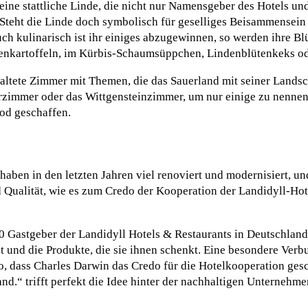
ine stattliche Linde, die nicht nur Namensgeber des Hotels un
 Steht die Linde doch symbolisch für geselliges Beisammensein 
ch kulinarisch ist ihr einiges abzugewinnen, so werden ihre Bl
ndenkartoffeln, im Kürbis-Schaumsüppchen, Lindenblütenkeks od
altete Zimmer mit Themen, die das Sauerland mit seiner Landsc
zimmer oder das Wittgensteinzimmer, um nur einige zu nennen. 
nod geschaffen.
haben in den letzten Jahren viel renoviert und modernisiert, un
Qualität, wie es zum Credo der Kooperation der Landidyll-Hote
0 Gastgeber der Landidyll Hotels & Restaurants in Deutschland 
bt und die Produkte, die sie ihnen schenkt. Eine besondere Verb
so, dass Charles Darwin das Credo für die Hotelkooperation gesc
and.“ trifft perfekt die Idee hinter der nachhaltigen Unternehm