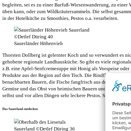
begleiten, sei es zu einer Barfuß-Wiesenwanderung, zu eine
üben kann, oder zum Wildkräutersammeln. Die selbst gesamme
in der Hotelküche zu Smoothies, Pestos o.a. verarbeiten.
Sauerländer Höhenvieh
Thorsten Dollberg ist gelernter Koch und so verwundert es nich
gehobene regionale Landhausküche. So gibt es viele regionale 
z.B. eine Apfel-Senfcremesuppe mit Honig als Vorspeise ode
Produkte aus der Region auf den Tisch. Die Rindfleischspezia
benachbarten Bauern, die Fische fangfrisch aus dem Liese- , 
Gemüse und das Obst von heimischen Bauern und die Kräuter 
selbst und vor allen Dingen sehr leckere Pestos. Seine Frau 
Das Sauerland entdecken