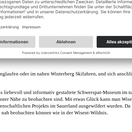
r sich durch das romantische Liesetal bis zu seiner Quelle zieh
 oder im nahen Hallenberg. Vom nahen Hasenkopf mit einer Ku
 bewaldeten Höhenzüge des sauerländischen Rothaargebirges. 
erade in der Brunftzeit in den Abend- und Nachtstunden oft sel
glaufen oder im nahen Winterberg Skifahren, und sich anschli
as liebevoll und informativ gestaltete Schwerspat-Museum im n
chster Nähe zu beobachten sind. Mit etwas Glück kann man Wise
enschaftlichen Projekts im Sauerland ausgewildert wurden. Da s
so nah beobachten können wie in der Wisent-Wildnis.