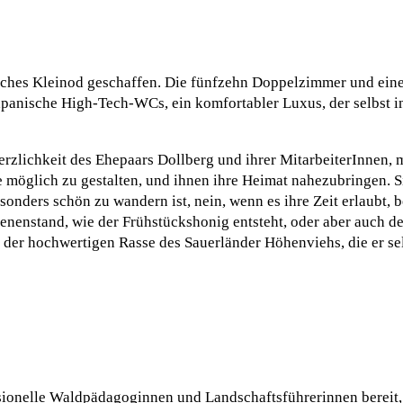
kliches Kleinod geschaffen. Die fünfzehn Doppelzimmer und ein
apanische High-Tech-WCs, ein komfortabler Luxus, der selbst i
Herzlichkeit des Ehepaars Dollberg und ihrer MitarbeiterInnen, 
e möglich zu gestalten, und ihnen ihre Heimat nahezubringen. Si
ders schön zu wandern ist, nein, wenn es ihre Zeit erlaubt, be
nenstand, wie der Frühstückshonig entsteht, oder aber auch d
 der hochwertigen Rasse des Sauerländer Höhenviehs, die er sel
essionelle Waldpädagoginnen und Landschaftsführerinnen bereit