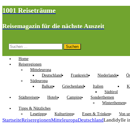
1001 Reiseträume
Reisemagazin für die nächste Auszeit
Suchen
nach:
Home
Reiseregionen
Mitteleuropa
Deutschland
Frankreich
Niederlande
Ös
Südeuropa
Balkan
Griechenland
Italien
K
Südtirol
Städtereisen
Hotels
Camping
Sonderthemen
Winterthemen
Tipps & Nützliches
Lesetipps
Kulturtipps
Essen & Trinken
Von un
Startseite
Reiseregionen
Mitteleuropa
Deutschland
Landidylle i