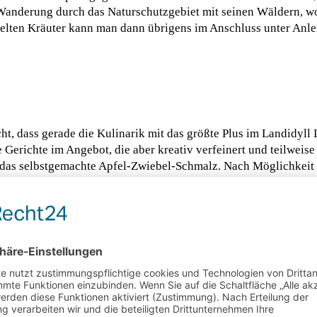
r Wanderung durch das Naturschutzgebiet mit seinen Wäldern, 
lten Kräuter kann man dann übrigens im Anschluss unter Anle
t, dass gerade die Kulinarik mit das größte Plus im Landidyll L
Gerichte im Angebot, die aber kreativ verfeinert und teilweise
r das selbstgemachte Apfel-Zwiebel-Schmalz. Nach Möglichkei
litäten, wie bereits erwähnt, vom artgerecht gehaltenen Sauerl
dem nahe gelegenen Nuhnetal oder der Fischzucht Auetal, der H
aus dem hauseigenen Kräutergarten. Thorsten Dollberg macht a
macht köstliche Marmeladen und backt die Kuchen selbst.