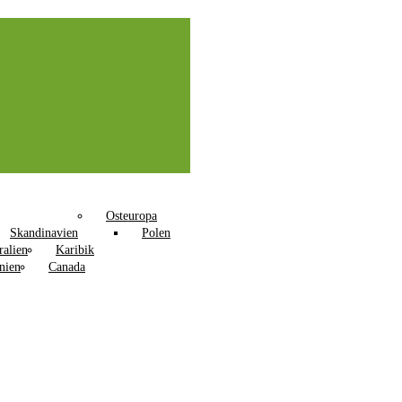
Osteuropa
Skandinavien
Polen
ralien
Karibik
nien
Canada