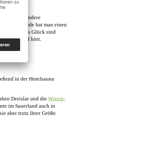
t, aber auch andere
ppe voll Heide hat man einen
Und mit etwas Glück sind
bst im Hotel hört.
eßend in der Hotelsauna
ahen Dreislar und die
Wisent-
nte im Sauerland auch in
ie aber trotz ihrer Größe