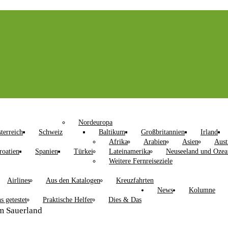
Nordeuropa
terreich
Schweiz
Baltikum
Großbritannien
Irland
Afrika
Arabien
Asien
Aust
roatien
Spanien
Türkei
Lateinamerika
Neuseeland und Ozea
Weitere Fernreiseziele
Airlines
Aus den Katalogen
Kreuzfahrten
News
Kolumne
s getestet
Praktische Helfer
Dies & Das
m Sauerland