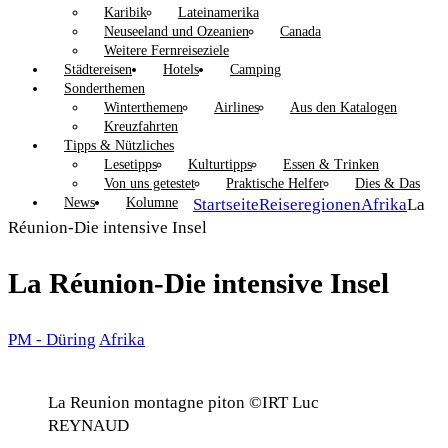
Karibik
Lateinamerika
Neuseeland und Ozeanien
Canada
Weitere Fernreiseziele
Städtereisen
Hotels
Camping
Sonderthemen
Winterthemen
Airlines
Aus den Katalogen
Kreuzfahrten
Tipps & Nützliches
Lesetipps
Kulturtipps
Essen & Trinken
Von uns getestet
Praktische Helfer
Dies & Das
News
Kolumne
Startseite
Reiseregionen
Afrika
La
Réunion-Die intensive Insel
La Réunion-Die intensive Insel
PM - Düring
Afrika
La Reunion montagne piton ©IRT Luc
REYNAUD