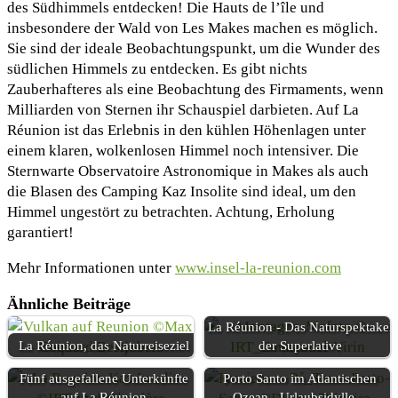
des Südhimmels entdecken! Die Hauts de l’île und
insbesondere der Wald von Les Makes machen es möglich.
Sie sind der ideale Beobachtungspunkt, um die Wunder des
südlichen Himmels zu entdecken. Es gibt nichts
Zauberhafteres als eine Beobachtung des Firmaments, wenn
Milliarden von Sternen ihr Schauspiel darbieten. Auf La
Réunion ist das Erlebnis in den kühlen Höhenlagen unter
einem klaren, wolkenlosen Himmel noch intensiver. Die
Sternwarte Observatoire Astronomique in Makes als auch
die Blasen des Camping Kaz Insolite sind ideal, um den
Himmel ungestört zu betrachten. Achtung, Erholung
garantiert!
Mehr Informationen unter
www.insel-la-reunion.com
Ähnliche Beiträge
La Réunion - Das Naturspektakel
La Réunion, das Naturreiseziel
der Superlative
Fünf ausgefallene Unterkünfte
Porto Santo im Atlantischen
auf La Réunion
Ozean - Urlaubsidylle…