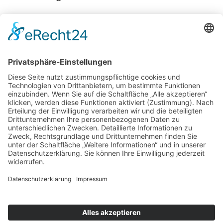
Petfriendly in Katalonien
Frühlingserwachen am Allweglehen
Sternenwanderung in Bodenmais
BIG SEE Architecture Award 2026 für das Hotel Laurin