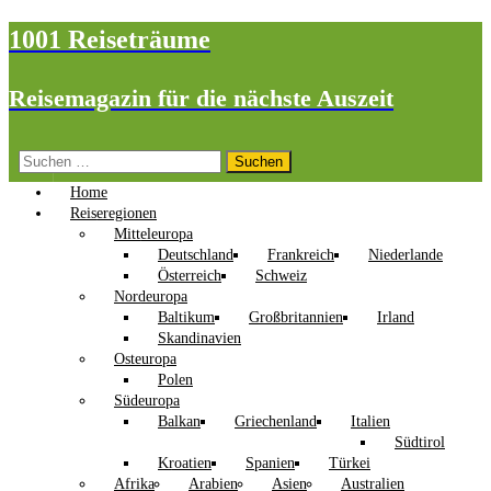
1001 Reiseträume
Reisemagazin für die nächste Auszeit
Suchen
nach:
Home
Reiseregionen
Mitteleuropa
Deutschland
Frankreich
Niederlande
Österreich
Schweiz
Nordeuropa
Baltikum
Großbritannien
Irland
Skandinavien
Osteuropa
Polen
Südeuropa
Balkan
Griechenland
Italien
Südtirol
Kroatien
Spanien
Türkei
Afrika
Arabien
Asien
Australien