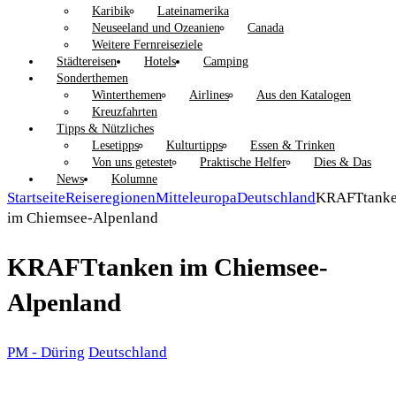
Karibik
Lateinamerika
Neuseeland und Ozeanien
Canada
Weitere Fernreiseziele
Städtereisen
Hotels
Camping
Sonderthemen
Winterthemen
Airlines
Aus den Katalogen
Kreuzfahrten
Tipps & Nützliches
Lesetipps
Kulturtipps
Essen & Trinken
Von uns getestet
Praktische Helfer
Dies & Das
News
Kolumne
Startseite
Reiseregionen
Mitteleuropa
Deutschland
KRAFTtank
im Chiemsee-Alpenland
KRAFTtanken im Chiemsee-
Alpenland
PM - Düring
Deutschland