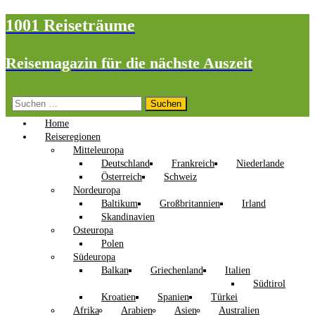
1001 Reiseträume
Reisemagazin für die nächste Auszeit
Suchen
nach:
Home
Reiseregionen
Mitteleuropa
Deutschland
Frankreich
Niederlande
Österreich
Schweiz
Nordeuropa
Baltikum
Großbritannien
Irland
Skandinavien
Osteuropa
Polen
Südeuropa
Balkan
Griechenland
Italien
Südtirol
Kroatien
Spanien
Türkei
Afrika
Arabien
Asien
Australien