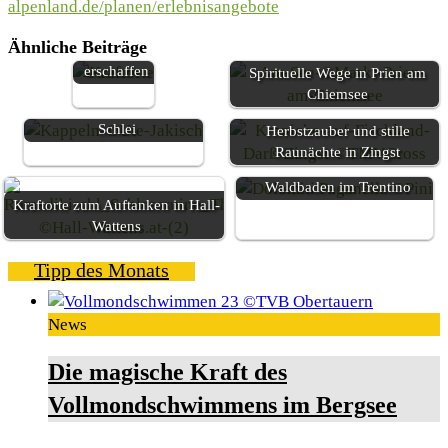
alpenland.de/planen/erlebnisangebote
und Natur
für die
Ähnliche Beiträge
Ewigkeit
erschaffen
Spirituelle Wege in Prien am
Die schönsten Kraftorte
Chiemsee
rund um Kappeln an der
Schlei
Herbstzauber und stille
Raunächte in Zingst
Waldbaden im Trentino
Kraftorte zum Auftanken in Hall-
Wattens
Tipp des Monats
News
Die magische Kraft des
Vollmondschwimmens im Bergsee