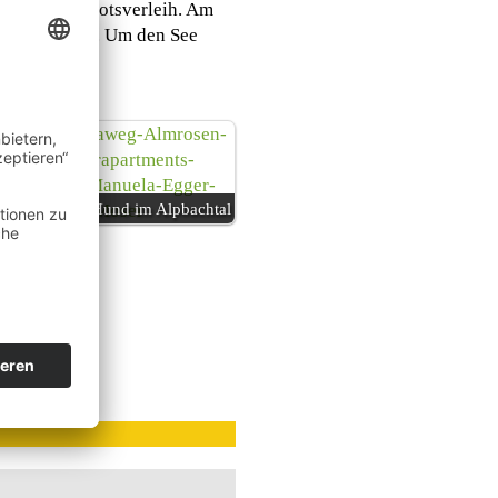
 und einen Bootsverleih. Am
 ist angesagt. Um den See
Urlaub mit Hund im Alpbachtal