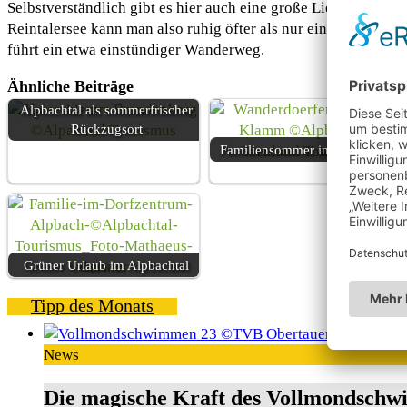
Selbstverständlich gibt es hier auch eine große Liegewiese, U
Reintalersee kann man also ruhig öfter als nur einmal reins
führt ein etwa einstündiger Wanderweg.
Ähnliche Beiträge
Alpbachtal als sommerfrischer
Rückzugsort
Familiensommer im Alpbachtal
Grüner Urlaub im Alpbachtal
Tipp des Monats
News
Die magische Kraft des Vollmondschw