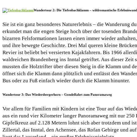
Wandertour 2: Die Tiefenbachklamm – wildromantische Erlebniswan
Sie ist ein ganz besonderes Naturerlebnis – die Wanderung 
erkundet man die engen Steige hoch über der tosenden Brande
bizarren Felsformationen lassen einen immer wieder anhalten,
und ihre bewegte Geschichte. Drei Mal queren kleine Brücken
Revier ist beliebt bei versierten Kajakfahrern. Bis 1966 al
waldreichen Brandenberg ins Inntal getriftet. Aus dieser Zeit
mussten die Holztrifter über diesen Steig in die Klamm und d
öffnet sich die Klamm dann plötzlich und entlässt den Wandere
Bus oder zu Fuß einfach wieder durch die Klamm hinunter.
Wandertour 3: Das Wiedersbergerhorn – Gondelfahrt zum Panoramaweg
Vor allem für Familien mit Kindern ist eine Tour auf das Wied
aus ein rund vier Kilometer langer Panoramaweg mit nur 250
Gipfelkreuz auf 2.128 Metern lohnt sich aber trotzdem und ist
Zillertal, das Inntal, den Achensee, das Rofan Gebirge und au
liegt das Lauserland – ein großer Erlebnisspielplatz.