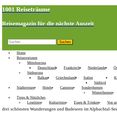
1001 Reiseträume
Reisemagazin für die nächste Auszeit
Suchen
nach:
Home
Reiseregionen
Mitteleuropa
Deutschland
Frankreich
Niederlande
Ös
Südeuropa
Balkan
Griechenland
Italien
K
Südtirol
Städtereisen
Hotels
Camping
Sonderthemen
Winterthemen
Tipps & Nützliches
Lesetipps
Kulturtipps
Essen & Trinken
Von un
drei schönsten Wanderungen und Badeseen im Alpbachtal-Se