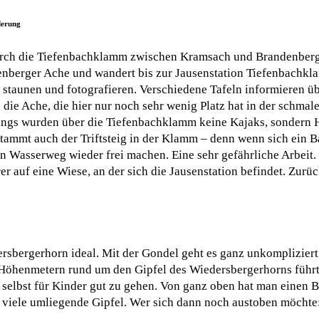
derung
durch die Tiefenbachklamm zwischen Kramsach und Brandenberg.
nberger Ache und wandert bis zur Jausenstation Tiefenbachkla
 staunen und fotografieren. Verschiedene Tafeln informieren ü
 die Ache, die hier nur noch sehr wenig Platz hat in der schm
lerdings wurden über die Tiefenbachklamm keine Kajaks, sonder
 stammt auch der Triftsteig in der Klamm – denn wenn sich ein 
en Wasserweg wieder frei machen. Eine sehr gefährliche Arbeit
r auf eine Wiese, an der sich die Jausenstation befindet. Zurü
ersbergerhorn ideal. Mit der Gondel geht es ganz unkompliziert
 Höhenmetern rund um den Gipfel des Wiedersbergerhorns führt
 selbst für Kinder gut zu gehen. Von ganz oben hat man einen B
f viele umliegende Gipfel. Wer sich dann noch austoben möchte: