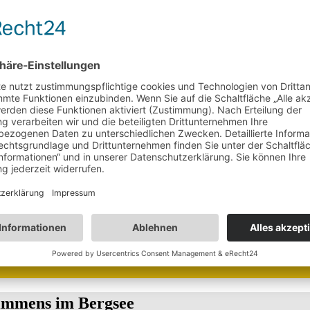
mkleiden, Restaurants, einen großen Spielplatz für die Kleinen
pringen und ein paar Schwimmzüge machen. Ausgiebig planschen
Vom schönsten Dorf bis zur
Magische Momente im Alpbachtal
kleinsten historischen…
Wildschönau
immens im Bergsee