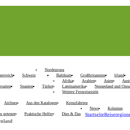
Nordeuropa
terreich
Schweiz
Baltikum
Großbritannien
Irland
Afrika
Arabien
Asien
Aust
roatien
Spanien
Türkei
Lateinamerika
Neuseeland und Ozea
Weitere Fernreiseziele
Airlines
Aus den Katalogen
Kreuzfahrten
News
Kolumne
s getestet
Praktische Helfer
Dies & Das
Startseite
Reiseregion
enland