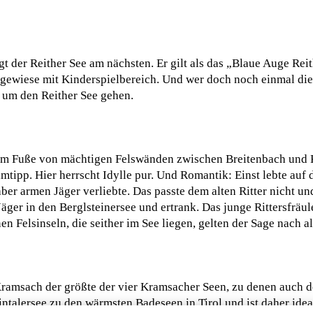
 der Reither See am nächsten. Er gilt als das „Blaue Auge Reith
Liegewiese mit Kinderspielbereich. Und wer doch noch einmal 
 um den Reither See gehen.
 am Fuße von mächtigen Felswänden zwischen Breitenbach und K
ipp. Hier herrscht Idylle pur. Und Romantik: Einst lebte auf 
 aber armen Jäger verliebte. Das passte dem alten Ritter nicht u
äger in den Berglsteinersee und ertrank. Das junge Rittersfräule
nen Felsinseln, die seither im See liegen, gelten der Sage nach a
i Kramsach der größte der vier Kramsacher Seen, zu denen auch
ntalersee zu den wärmsten Badeseen in Tirol und ist daher idea