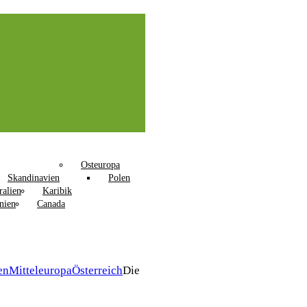
Osteuropa
Skandinavien
Polen
ralien
Karibik
nien
Canada
en
Mitteleuropa
Österreich
Die