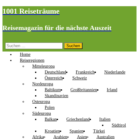
1001 Reiseträume
Reisemagazin für die nächste Auszeit
Suchen
nach:
Home
Reiseregionen
Mitteleuropa
Deutschland
Frankreich
Niederlande
Österreich
Schweiz
Nordeuropa
Baltikum
Großbritannien
Irland
Skandinavien
Osteuropa
Polen
Südeuropa
Balkan
Griechenland
Italien
Südtirol
Kroatien
Spanien
Türkei
Afrika
Arabien
Asien
Australien