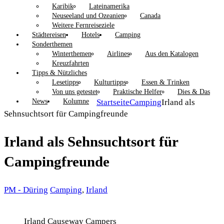
Karibik
Lateinamerika
Neuseeland und Ozeanien
Canada
Weitere Fernreiseziele
Städtereisen
Hotels
Camping
Sonderthemen
Winterthemen
Airlines
Aus den Katalogen
Kreuzfahrten
Tipps & Nützliches
Lesetipps
Kulturtipps
Essen & Trinken
Von uns getestet
Praktische Helfer
Dies & Das
News
Kolumne
Startseite
Camping
Irland als
Sehnsuchtsort für Campingfreunde
Irland als Sehnsuchtsort für
Campingfreunde
PM - Düring
Camping
,
Irland
Irland Causeway Campers