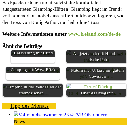
Backpacker stehen nicht zuletzt die komfortabel
ausgestatteten Glamping-Hütten. Glamping liegt im Trend:
voll kommod bis nobel ausstaffiert outdoor zu logieren, wie
der Tross von König Arthur, nur halt ohne Tross.
Weitere Informationen unter
www.ireland.com/de-de
Ähnliche Beiträge
Caravaning mit Hund
Ab jetzt auch mit Hund ins
irische Pub
Camping mit Wow-Effekt
Naturnaher Urlaub mit gutem
Gewissen
Camping in der Vendée an der
französischen…
Über das Magazin
Tipp des Monats
News