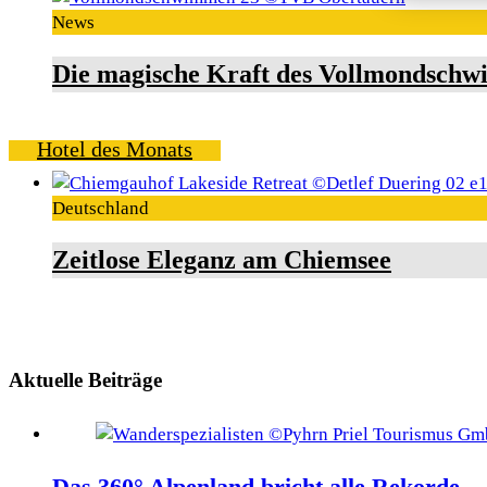
News
Die magische Kraft des Vollmondschw
Hotel des Monats
Deutschland
Zeitlose Eleganz am Chiemsee
Aktuelle Beiträge
Das 360° Alpenland bricht alle Rekorde