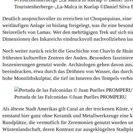
Touristenherberge-„La-Malca in Kuelap ©Daniel Sil
Deutlich anspruchsvoller zu erreichen ist Choquequirao, eine 
weitläufigen Anlage ist bislang freigelegt, was ihr eine beso
Steinreliefs von Lamas. Wer den mehrtägigen Trek auf sich ni
Dimensionen des Inkareichs eindrucksvoll nachvollziehen las
Noch weiter zurück reicht die Geschichte von Chavín de Huánt
frühesten kulturellen Zentren der Anden. Besonders fasziniere
Inszenierungen genutzt wurde. Archäologen gehen davon aus, d
beeindrucken, etwa durch das Dröhnen von Wasser, das durch v
hohe Monolithskulptur, die tief im Inneren des Tempels verbor
Portada de las Falconidas ©Juan Puelles PROMPERU
Als älteste Stadt Amerikas gilt Caral an der trockenen Küste,
entstand hier ganz ohne Keramik und Metallwerkzeuge eine k
Rundplätze, die vermutlich für Zeremonien genutzt wurden und
Wüstenlandschaft, deren Kontrast zur ausgeklügelten Stadtpla