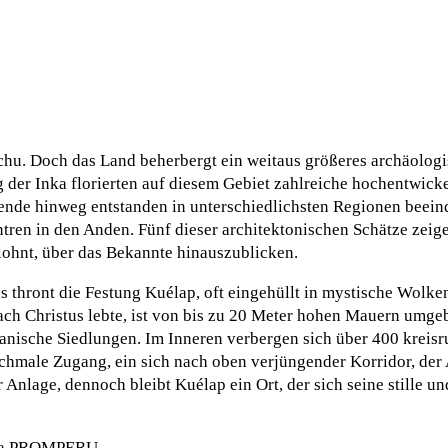
chu. Doch das Land beherbergt ein weitaus größeres archäolog
 der Inka florierten auf diesem Gebiet zahlreiche hochentwicke
sende hinweg entstanden in unterschiedlichsten Regionen beei
tren in den Anden. Fünf dieser architektonischen Schätze zeigen
 lohnt, über das Bekannte hinauszublicken.
thront die Festung Kuélap, oft eingehüllt in mystische Wolk
ach Christus lebte, ist von bis zu 20 Meter hohen Mauern umge
bianische Siedlungen. Im Inneren verbergen sich über 400 kreis
 schmale Zugang, ein sich nach oben verjüngender Korridor, der 
r Anlage, dennoch bleibt Kuélap ein Ort, der sich seine stille