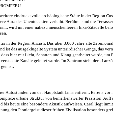
va PROMPERU
weitere eindrucksvolle archäologische Stätte in der Region Cusc
ndere Aura des Unentdeckten verleiht. Berühmt sind die Terrasse
mmt, wird mit einer nahezu menschenleeren Inka-Zitadelle beloh
sen.
ar in der Region Áncash. Das über 3.000 Jahre alte Zeremonialz
nd ist das ausgeklügelte System unterirdischer Gänge, das vermu
ass hier mit Licht, Schatten und Klang gearbeitet wurde, um B
ersteckte Kanäle geleitet wurde. Im Zentrum steht der „Lanzón
gen ist.
 vier Autostunden von der Hauptstadt Lima entfernt. Bereits vor 
omplexe urbane Struktur von bemerkenswerter Präzision. Auffäl
 bis heute eine besondere Akustik aufweisen. Caral liegt inmit
nung den Pioniergeist dieser frühen Zivilisation besonders gre