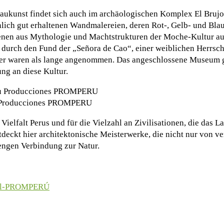
Baukunst findet sich auch im archäologischen Komplex El Bruj
nlich gut erhaltenen Wandmalereien, deren Rot-, Gelb- und Bla
zenen aus Mythologie und Machtstrukturen der Moche-Kultur au
 durch den Fund der „Señora de Cao“, einer weiblichen Herrsche
rter waren als lange angenommen. Das angeschlossene Museum 
ng an diese Kultur.
u Producciones PROMPERU
Vielfalt Perus und für die Vielzahl an Zivilisationen, die das L
ntdeckt hier architektonische Meisterwerke, die nicht nur von 
 engen Verbindung zur Natur.