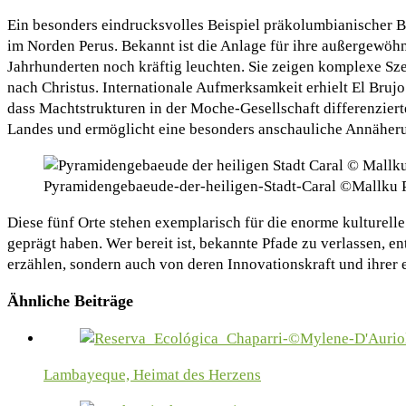
Ein besonders eindrucksvolles Beispiel präkolumbianischer 
im Norden Perus. Bekannt ist die Anlage für ihre außergewöh
Jahrhunderten noch kräftig leuchten. Sie zeigen komplexe S
nach Christus. Internationale Aufmerksamkeit erhielt El Brujo
dass Machtstrukturen in der Moche-Gesellschaft differenzie
Landes und ermöglicht eine besonders anschauliche Annäheru
Pyramidengebaeude-der-heiligen-Stadt-Caral ©Mallk
Diese fünf Orte stehen exemplarisch für die enorme kulturelle 
geprägt haben. Wer bereit ist, bekannte Pfade zu verlassen, e
erzählen, sondern auch von deren Innovationskraft und ihrer
Ähnliche Beiträge
Lambayeque, Heimat des Herzens