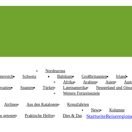
Nordeuropa
terreich
Schweiz
Baltikum
Großbritannien
Irland
Afrika
Arabien
Asien
Aust
roatien
Spanien
Türkei
Lateinamerika
Neuseeland und Ozea
Weitere Fernreiseziele
Airlines
Aus den Katalogen
Kreuzfahrten
News
Kolumne
s getestet
Praktische Helfer
Dies & Das
Startseite
Reiseregion