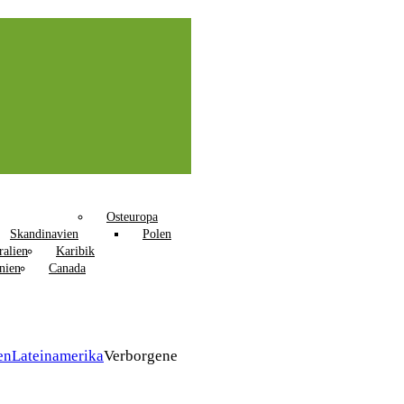
Osteuropa
Skandinavien
Polen
ralien
Karibik
nien
Canada
en
Lateinamerika
Verborgene