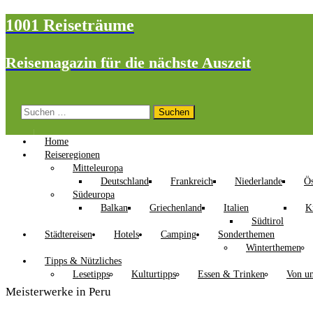
1001 Reiseträume
Reisemagazin für die nächste Auszeit
Suchen
nach:
Home
Reiseregionen
Mitteleuropa
Deutschland
Frankreich
Niederlande
Ös
Südeuropa
Balkan
Griechenland
Italien
K
Südtirol
Städtereisen
Hotels
Camping
Sonderthemen
Winterthemen
Tipps & Nützliches
Lesetipps
Kulturtipps
Essen & Trinken
Von un
Meisterwerke in Peru