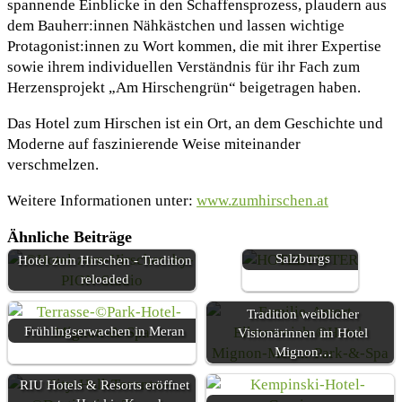
spannende Einblicke in den Schaffensprozess, plaudern aus
dem Bauherr:innen Nähkästchen und lassen wichtige
Protagonist:innen zu Wort kommen, die mit ihrer Expertise
sowie ihrem individuellen Verständnis für ihr Fach zum
Herzensprojekt „Am Hirschengrün“ beigetragen haben.
Das Hotel zum Hirschen ist ein Ort, an dem Geschichte und
Moderne auf faszinierende Weise miteinander
verschmelzen.
Weitere Informationen unter:
www.zumhirschen.at
Regionaler Genuss
mit mediterranem
Ähnliche Beiträge
Flair im Herzen
Salzburgs
Hotel zum Hirschen - Tradition
reloaded
Tradition weiblicher
Frühlingserwachen in Meran
Visionärinnen im Hotel
Mignon…
RIU Hotels & Resorts eröffnet