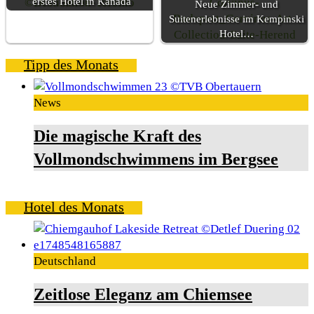
erstes Hotel in Kanada
Neue Zimmer- und
Suitenerlebnisse im Kempinski
Hotel…
Tipp des Monats
News
Die magische Kraft des
Vollmondschwimmens im Bergsee
Hotel des Monats
Deutschland
Zeitlose Eleganz am Chiemsee