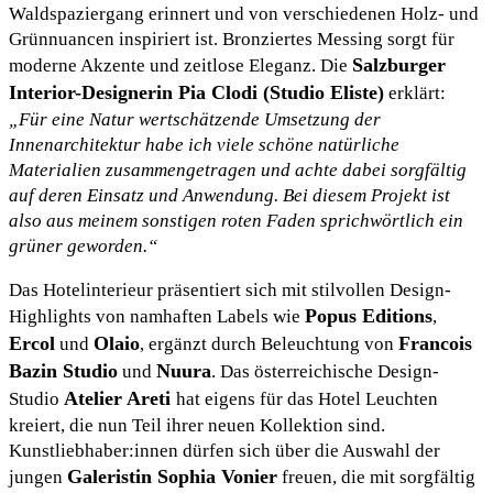
Waldspaziergang erinnert und von verschiedenen Holz- und
Grünnuancen inspiriert ist. Bronziertes Messing sorgt für
Salzburger
moderne Akzente und zeitlose Eleganz. Die
Interior-Designerin Pia Clodi (Studio Eliste)
erklärt:
„Für eine Natur wertschätzende Umsetzung der
Innenarchitektur habe ich viele schöne natürliche
Materialien zusammengetragen und achte dabei sorgfältig
auf deren Einsatz und Anwendung. Bei diesem Projekt ist
also aus meinem sonstigen roten Faden sprichwörtlich ein
grüner geworden.“
Das Hotelinterieur präsentiert sich mit stilvollen Design-
Popus Editions
Highlights von namhaften Labels wie
,
Ercol
Olaio
Francois
und
, ergänzt durch Beleuchtung von
Bazin Studio
Nuura
und
. Das österreichische Design-
Atelier Areti
Studio
hat eigens für das Hotel Leuchten
kreiert, die nun Teil ihrer neuen Kollektion sind.
Kunstliebhaber:innen dürfen sich über die Auswahl der
Galeristin Sophia Vonier
jungen
freuen, die mit sorgfältig