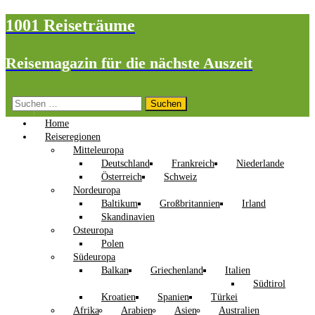
1001 Reiseträume
Reisemagazin für die nächste Auszeit
Suchen
nach:
Home
Reiseregionen
Mitteleuropa
Deutschland
Frankreich
Niederlande
Österreich
Schweiz
Nordeuropa
Baltikum
Großbritannien
Irland
Skandinavien
Osteuropa
Polen
Südeuropa
Balkan
Griechenland
Italien
Südtirol
Kroatien
Spanien
Türkei
Afrika
Arabien
Asien
Australien