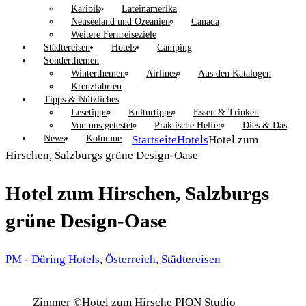
Karibik
Lateinamerika
Neuseeland und Ozeanien
Canada
Weitere Fernreiseziele
Städtereisen
Hotels
Camping
Sonderthemen
Winterthemen
Airlines
Aus den Katalogen
Kreuzfahrten
Tipps & Nützliches
Lesetipps
Kulturtipps
Essen & Trinken
Von uns getestet
Praktische Helfer
Dies & Das
News
Kolumne
Startseite
Hotels
Hotel zum
Hirschen, Salzburgs grüne Design-Oase
Hotel zum Hirschen, Salzburgs
grüne Design-Oase
PM - Düring
Hotels
,
Österreich
,
Städtereisen
Zimmer ©Hotel zum Hirsche PION Studio