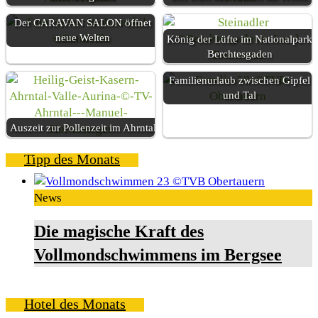
Der CARAVAN SALON öffnet
neue Welten
König der Lüfte im Nationalpark
Berchtesgaden
Familienurlaub zwischen Gipfel
und Tal
Auszeit zur Pollenzeit im Ahrntal
Tipp des Monats
News
Die magische Kraft des
Vollmondschwimmens im Bergsee
Hotel des Monats