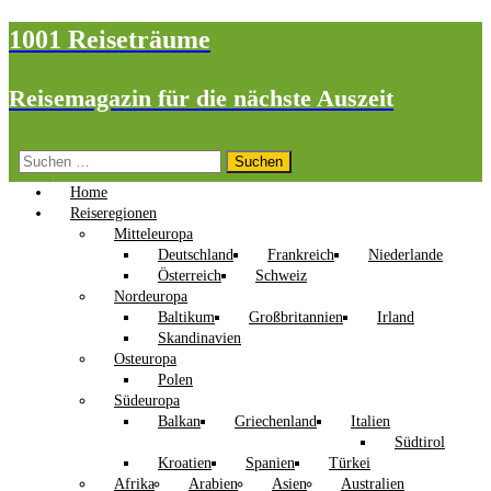
1001 Reiseträume
Reisemagazin für die nächste Auszeit
Suchen
nach:
Home
Reiseregionen
Mitteleuropa
Deutschland
Frankreich
Niederlande
Österreich
Schweiz
Nordeuropa
Baltikum
Großbritannien
Irland
Skandinavien
Osteuropa
Polen
Südeuropa
Balkan
Griechenland
Italien
Südtirol
Kroatien
Spanien
Türkei
Afrika
Arabien
Asien
Australien