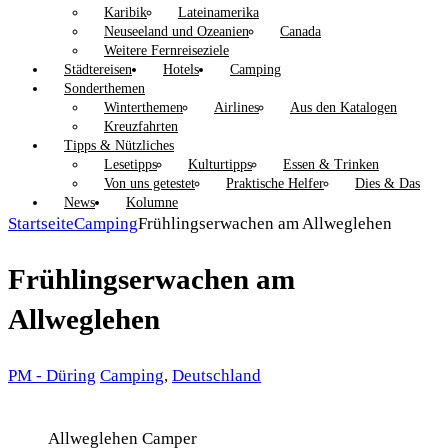
Karibik
Lateinamerika
Neuseeland und Ozeanien
Canada
Weitere Fernreiseziele
Städtereisen
Hotels
Camping
Sonderthemen
Winterthemen
Airlines
Aus den Katalogen
Kreuzfahrten
Tipps & Nützliches
Lesetipps
Kulturtipps
Essen & Trinken
Von uns getestet
Praktische Helfer
Dies & Das
News
Kolumne
Startseite
Camping
Frühlingserwachen am Allweglehen
Frühlingserwachen am
Allweglehen
PM - Düring
Camping
,
Deutschland
Allweglehen Camper