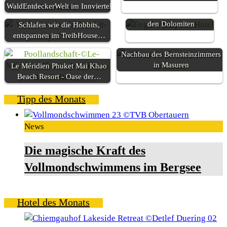
WaldEntdeckerWelt im Innviertel
Ayurveda-Hotel eröffnet in
den Dolomiten
Schlafen wie die Hobbits,
entspannen im TreibHouse…
Nachbau des Bernsteinzimmers
in Masuren
Le Méridien Phuket Mai Khao
Beach Resort - Oase der…
Tipp des Monats
News
Die magische Kraft des
Vollmondschwimmens im Bergsee
Hotel des Monats