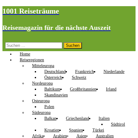
1001 Reiseträume
Reisemagazin für die nächste Auszeit
Suchen
nach:
Home
Reiseregionen
Mitteleuropa
Deutschland
Frankreich
Niederlande
Österreich
Schweiz
Nordeuropa
Baltikum
Großbritannien
Irland
Skandinavien
Osteuropa
Polen
Südeuropa
Balkan
Griechenland
Italien
Südtirol
Kroatien
Spanien
Türkei
Afrika
Arabien
Asien
Australien