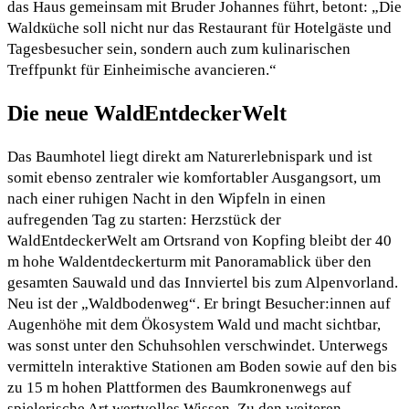
das Haus gemeinsam mit Bruder Johannes führt, betont: „Die
Waldкüche soll nicht nur das Restaurant für Hotelgäste und
Tagesbesucher sein, sondern auch zum kulinarischen
Treffpunkt für Einheimische avancieren.“
Die neue WaldEntdeckerWelt
Das Baumhotel liegt direkt am Naturerlebnispark und ist
somit ebenso zentraler wie komfortabler Ausgangsort, um
nach einer ruhigen Nacht in den Wipfeln in einen
aufregenden Tag zu starten: Herzstück der
WaldEntdeckerWelt am Ortsrand von Kopfing bleibt der 40
m hohe Waldentdeckerturm mit Panoramablick über den
gesamten Sauwald und das Innviertel bis zum Alpenvorland.
Neu ist der „Waldbodenweg“. Er bringt Besucher:innen auf
Augenhöhe mit dem Ökosystem Wald und macht sichtbar,
was sonst unter den Schuhsohlen verschwindet. Unterwegs
vermitteln interaktive Stationen am Boden sowie auf den bis
zu 15 m hohen Plattformen des Baumkronenwegs auf
spielerische Art wertvolles Wissen. Zu den weiteren