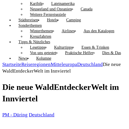
Karibik
Lateinamerika
Neuseeland und Ozeanien
Canada
Weitere Fernreiseziele
Städtereisen
Hotels
Camping
Sonderthemen
Winterthemen
Airlines
Aus den Katalogen
Kreuzfahrten
Tipps & Nützliches
Lesetipps
Kulturtipps
Essen & Trinken
Von uns getestet
Praktische Helfer
Dies & Das
News
Kolumne
Startseite
Reiseregionen
Mitteleuropa
Deutschland
Die neue
WaldEntdeckerWelt im Innviertel
Die neue WaldEntdeckerWelt im
Innviertel
PM - Düring
Deutschland