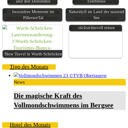
und den Dolomiten
Erlebnisse
Einzigartige Plätze und
BEECH Resort Plauer See -
besondere Momente im
Naturidyll im Land der tausend
PillerseeTal
See
Pionier in Asien für
rücksichtsvoll reisen
Slow Travel in Warth-Schröcken
Tipp des Monats
News
Die magische Kraft des
Vollmondschwimmens im Bergsee
Hotel des Monats