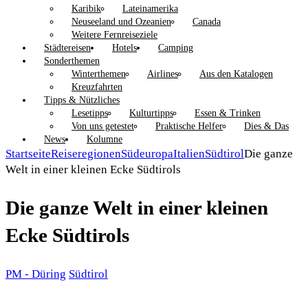
Karibik
Lateinamerika
Neuseeland und Ozeanien
Canada
Weitere Fernreiseziele
Städtereisen
Hotels
Camping
Sonderthemen
Winterthemen
Airlines
Aus den Katalogen
Kreuzfahrten
Tipps & Nützliches
Lesetipps
Kulturtipps
Essen & Trinken
Von uns getestet
Praktische Helfer
Dies & Das
News
Kolumne
Startseite
Reiseregionen
Südeuropa
Italien
Südtirol
Die ganze
Welt in einer kleinen Ecke Südtirols
Die ganze Welt in einer kleinen
Ecke Südtirols
PM - Düring
Südtirol