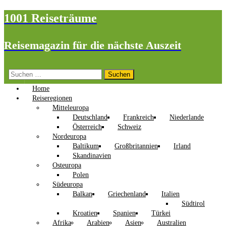
1001 Reiseträume
Reisemagazin für die nächste Auszeit
Suchen
nach:
Home
Reiseregionen
Mitteleuropa
Deutschland
Frankreich
Niederlande
Österreich
Schweiz
Nordeuropa
Baltikum
Großbritannien
Irland
Skandinavien
Osteuropa
Polen
Südeuropa
Balkan
Griechenland
Italien
Südtirol
Kroatien
Spanien
Türkei
Afrika
Arabien
Asien
Australien