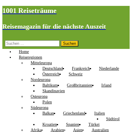
1001 Reiseträume
Reisemagazin für die nächste Auszeit
Suchen
nach:
Home
Reiseregionen
Mitteleuropa
Deutschland
Frankreich
Niederlande
Österreich
Schweiz
Nordeuropa
Baltikum
Großbritannien
Irland
Skandinavien
Osteuropa
Polen
Südeuropa
Balkan
Griechenland
Italien
Südtirol
Kroatien
Spanien
Türkei
Afrika
Arabien
Asien
Australien