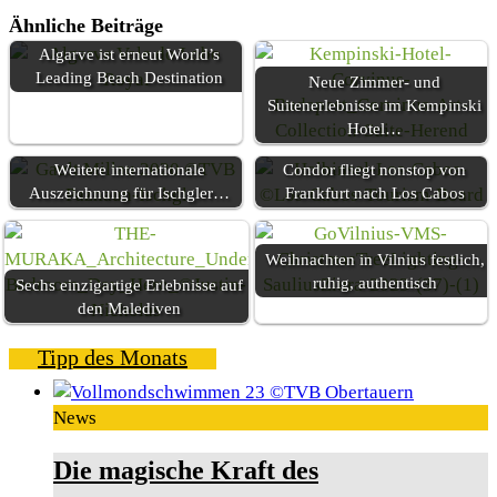
Ähnliche Beiträge
Algarve ist erneut World’s
Leading Beach Destination
Neue Zimmer- und
Suitenerlebnisse im Kempinski
Hotel…
Weitere internationale
Condor fliegt nonstop von
Auszeichnung für Ischgler…
Frankfurt nach Los Cabos
Weihnachten in Vilnius festlich,
ruhig, authentisch
Sechs einzigartige Erlebnisse auf
den Malediven
Tipp des Monats
News
Die magische Kraft des