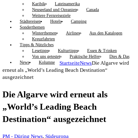
Karibik
Lateinamerika
Neuseeland und Ozeanien
Canada
Weitere Fernreiseziele
Städtereisen
Hotels
Camping
Sonderthemen
Winterthemen
Airlines
Aus den Katalogen
Kreuzfahrten
Tipps & Nützliches
Lesetipps
Kulturtipps
Essen & Trinken
Von uns getestet
Praktische Helfer
Dies & Das
News
Kolumne
Startseite
News
Die Algarve wird
erneut als „World’s Leading Beach Destination“
ausgezeichnet
Die Algarve wird erneut als
„World’s Leading Beach
Destination“ ausgezeichnet
PM - Düring
News
,
Südeuropa