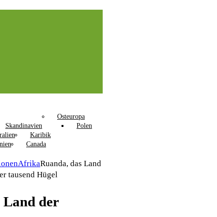
Osteuropa
Skandinavien
Polen
ralien
Karibik
nien
Canada
ionen
Afrika
Ruanda, das Land
er tausend Hügel
 Land der