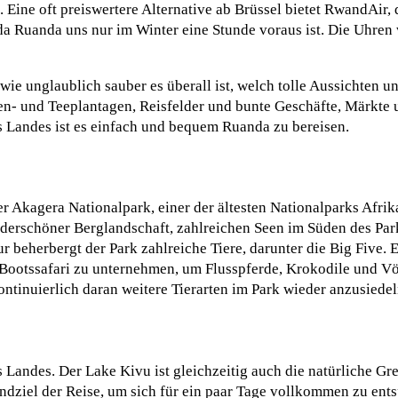
Eine oft preiswertere Alternative ab Brüssel bietet RwandAir, 
, da Ruanda uns nur im Winter eine Stunde voraus ist. Die Uhre
wie unglaublich sauber es überall ist, welch tolle Aussichten u
n- und Teeplantagen, Reisfelder und bunte Geschäfte, Märkte 
 Landes ist es einfach und bequem Ruanda zu bereisen.
er Akagera Nationalpark, einer der ältesten Nationalparks Afrik
nderschöner Berglandschaft, zahlreichen Seen im Süden des Par
beherbergt der Park zahlreiche Tiere, darunter die Big Five. Ei
ne Bootssafari zu unternehmen, um Flusspferde, Krokodile und V
tinuierlich daran weitere Tierarten im Park wieder anzusiedel
 Landes. Der Lake Kivu ist gleichzeitig auch die natürliche G
Endziel der Reise, um sich für ein paar Tage vollkommen zu ent