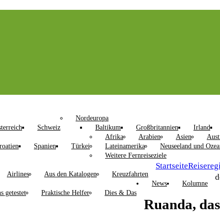
Nordeuropa
terreich
Schweiz
Baltikum
Großbritannien
Irland
Afrika
Arabien
Asien
Aust
roatien
Spanien
Türkei
Lateinamerika
Neuseeland und Ozea
Weitere Fernreiseziele
Startseite
Reisereg
Airlines
Aus den Katalogen
Kreuzfahrten
d
News
Kolumne
s getestet
Praktische Helfer
Dies & Das
Ruanda, das