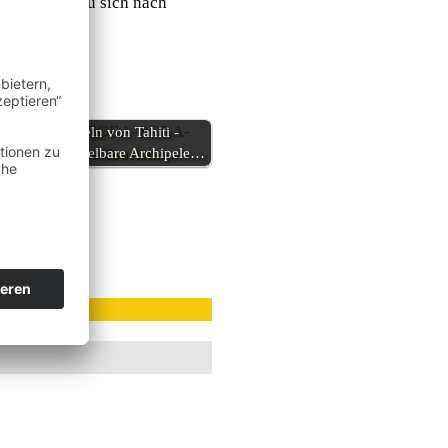
 lädt diese zu sich nach
Die Inseln von Tahiti -
unverwechselbare Archipele…