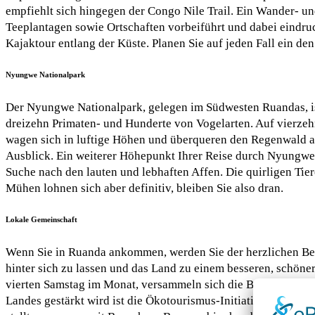
empfiehlt sich hingegen der Congo Nile Trail. Ein Wander- 
Teeplantagen sowie Ortschaften vorbeiführt und dabei eindruck
Kajaktour entlang der Küste. Planen Sie auf jeden Fall ein 
Nyungwe Nationalpark
Der Nyungwe Nationalpark, gelegen im Südwesten Ruandas, ist
dreizehn Primaten- und Hunderte von Vogelarten. Auf vierze
wagen sich in luftige Höhen und überqueren den Regenwald a
Ausblick. Ein weiterer Höhepunkt Ihrer Reise durch Nyungwe
Suche nach den lauten und lebhaften Affen. Die quirligen Tiere
Mühen lohnen sich aber definitiv, bleiben Sie also dran.
Lokale Gemeinschaft
Wenn Sie in Ruanda ankommen, werden Sie der herzlichen Bev
hinter sich zu lassen und das Land zu einem besseren, schö
vierten Samstag im Monat, versammeln sich die Bewohner, um 
Landes gestärkt wird ist die Ökotourismus-Initiative „Red 