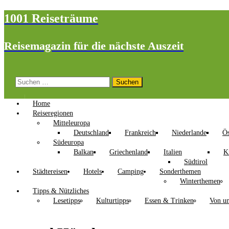
1001 Reiseträume
Reisemagazin für die nächste Auszeit
Suchen
nach:
Home
Reiseregionen
Mitteleuropa
Deutschland
Frankreich
Niederlande
Ös
Südeuropa
Balkan
Griechenland
Italien
K
Südtirol
Städtereisen
Hotels
Camping
Sonderthemen
Winterthemen
Tipps & Nützliches
Lesetipps
Kulturtipps
Essen & Trinken
Von un