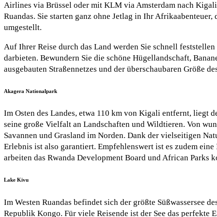
Airlines via Brüssel oder mit KLM via Amsterdam nach Kigali. 
Ruandas. Sie starten ganz ohne Jetlag in Ihr Afrikaabenteuer
umgestellt.
Auf Ihrer Reise durch das Land werden Sie schnell feststellen 
darbieten. Bewundern Sie die schöne Hügellandschaft, Banane
ausgebauten Straßennetzes und der überschaubaren Größe des
Akagera Nationalpark
Im Osten des Landes, etwa 110 km von Kigali entfernt, liegt d
seine große Vielfalt an Landschaften und Wildtieren. Von wu
Savannen und Grasland im Norden. Dank der vielseitigen Natur 
Erlebnis ist also garantiert. Empfehlenswert ist es zudem ei
arbeiten das Rwanda Development Board und African Parks kon
Lake Kivu
Im Westen Ruandas befindet sich der größte Süßwassersee des
Republik Kongo. Für viele Reisende ist der See das perfekte 