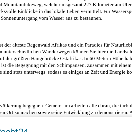
und Mountainbikeweg, welcher insgesamt 227 Kilometer am Ufer
svolle Einblicke in das lokale Leben vermittelt. Für Wasserspo
den Sonnenuntergang vom Wasser aus zu bestaunen.
 der älteste Regenwald Afrikas und ein Paradies für Naturlieb
hn unterschiedlichen Wanderwegen können Sie hier die Landsch
uf der größten Hängebrücke Ostafrikas. In 60 Metern Höhe hab
 ist die Begegnung mit den Schimpansen. Zusammen mit einem 
 sind stets unterwegs, sodass es einiges an Zeit und Energie ko
ölkerung begegnen. Gemeinsam arbeiten alle daran, die turbu
neren Ort zu machen sowie seine Entwicklung zu demonstrieren
ihre Nachbarschaft zu säubern und pflegen. Ein weiteres Beisp
Rocks Rwanda“ in der Nähe von Musanze im Nordwesten des Land