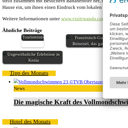
stellt zusammen mit Besuchern Bananenbier her, bringt ihnen 
Hause ein, um ihnen einen Eindruck vom lokalen Leben zu ver
Weitere Informationen unter
www.visitrwanda.com
Reisen
Ähnliche Beiträge
abseits der
Touristenströme
Französisch-Guyana: ein
Reiseziel, das ganzjährig…
Ungewöhnliche Erlebnisse in
Kenia
Tipp des Monats
News
Die magische Kraft des Vollmondschw
Hotel des Monats