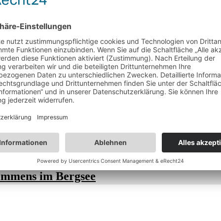
das Weben von Körben bei, führt Touristen durch die Stadt oder
mitteln.
BEECH Resort Plauer See -
Naturidyll im Land der tausend
Blamagefrei durch Island mit
See
dem Fettnäpfchenführer Island
immens im Bergsee