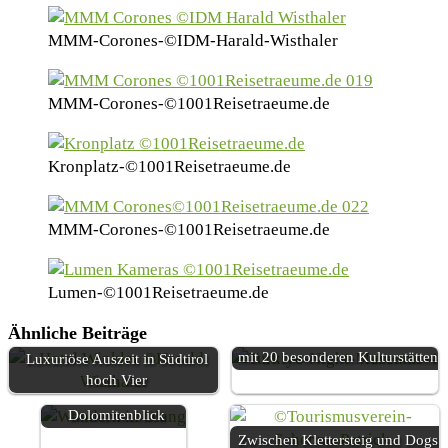
MMM-Corones-©IDM-Harald-Wisthaler
MMM-Corones-©1001Reisetraeume.de
Kronplatz-©1001Reisetraeume.de
MMM-Corones-©1001Reisetraeume.de
Lumen-©1001Reisetraeume.de
Ähnliche Beiträge
Türkiyes Nachtmuseen-Projekt
mit 20 besonderen Kulturstätten
Luxuriöse Auszeit in Südtirol
Drei Naturparks und
hoch Vier
sieben Täler mit
Dolomitenblick
Zwischen Klettersteig und Dogs