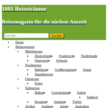
1001 Reiseträume
Reisemagazin für die nächste Auszeit
Suchen
nach:
Home
Reiseregionen
Mitteleuropa
Deutschland
Frankreich
Niederlande
Österreich
Schweiz
Nordeuropa
Baltikum
Großbritannien
Irland
Skandinavien
Osteuropa
Polen
Südeuropa
Balkan
Griechenland
Italien
Südtirol
Kroatien
Spanien
Türkei
Afrika
Arabien
Asien
Australien