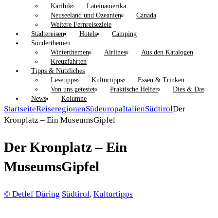
Karibik
Lateinamerika
Neuseeland und Ozeanien
Canada
Weitere Fernreiseziele
Städtereisen
Hotels
Camping
Sonderthemen
Winterthemen
Airlines
Aus den Katalogen
Kreuzfahrten
Tipps & Nützliches
Lesetipps
Kulturtipps
Essen & Trinken
Von uns getestet
Praktische Helfer
Dies & Das
News
Kolumne
Startseite
Reiseregionen
Südeuropa
Italien
Südtirol
Der
Kronplatz – Ein MuseumsGipfel
Der Kronplatz – Ein
MuseumsGipfel
© Detlef Düring
Südtirol
,
Kulturtipps