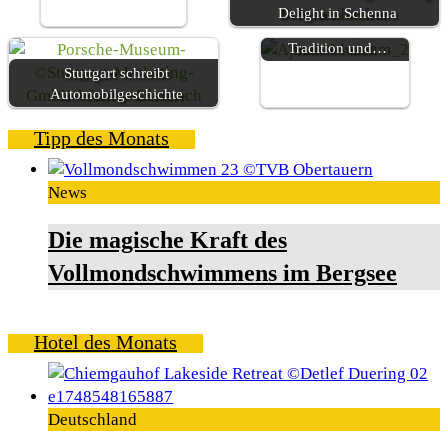
Ajman – Zwischen
Delight in Schenna
Geschichte, gelebter
Tradition und…
Stuttgart schreibt
Automobilgeschichte
Tipp des Monats
News
Die magische Kraft des
Vollmondschwimmens im Bergsee
Hotel des Monats
Deutschland