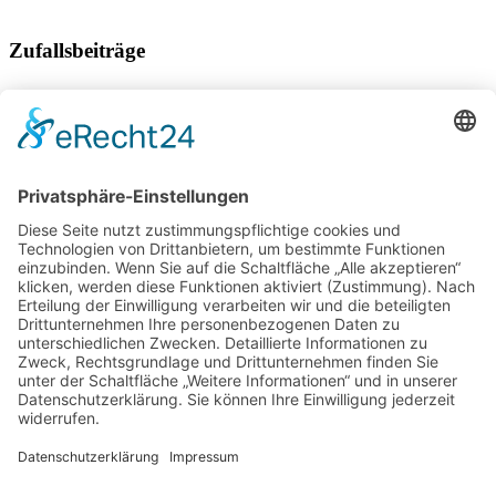
Zufallsbeiträge
Nachbau des Bernsteinzimmers in Masuren
Leogang, ein Sommermärchen
Nicht von dieser Welt, das Retreat Spa at Blue Lagoon
Iceland
Kroatiens verborgene Schätze