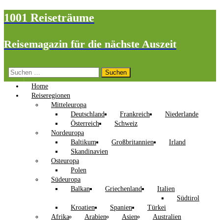
1001 Reiseträume
Reisemagazin für die nächste Auszeit
Suchen
nach:
Home
Reiseregionen
Mitteleuropa
Deutschland
Frankreich
Niederlande
Österreich
Schweiz
Nordeuropa
Baltikum
Großbritannien
Irland
Skandinavien
Osteuropa
Polen
Südeuropa
Balkan
Griechenland
Italien
Südtirol
Kroatien
Spanien
Türkei
Afrika
Arabien
Asien
Australien