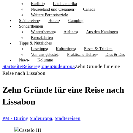
Karibik
Lateinamerika
Neuseeland und Ozeanien
Canada
Weitere Fernreiseziele
Städtereisen
Hotels
Camping
Sonderthemen
Winterthemen
Airlines
Aus den Katalogen
Kreuzfahrten
Tipps & Nützliches
Lesetipps
Kulturtipps
Essen & Trinken
Von uns getestet
Praktische Helfer
Dies & Das
News
Kolumne
Startseite
Reiseregionen
Südeuropa
Zehn Gründe für eine
Reise nach Lissabon
Zehn Gründe für eine Reise nach
Lissabon
PM - Düring
Südeuropa
,
Städtereisen