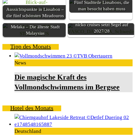
Fünf Stadtteile Lissabons, die
man besucht haben muss
Aussichtspunkte in Lissabon –
die fünf schönsten Miradouros
nicko cruises setzt Segel auf
Melaka – Die älteste Stadt
2027/28
Malaysias
Tipp des Monats
News
Die magische Kraft des
Vollmondschwimmens im Bergsee
Hotel des Monats
Deutschland