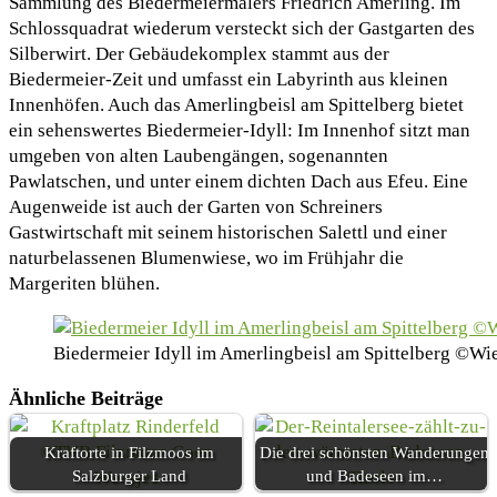
Sammlung des Biedermeiermalers Friedrich Amerling. Im
Schlossquadrat wiederum versteckt sich der Gastgarten des
Silberwirt. Der Gebäudekomplex stammt aus der
Biedermeier-Zeit und umfasst ein Labyrinth aus kleinen
Innenhöfen. Auch das Amerlingbeisl am Spittelberg bietet
ein sehenswertes Biedermeier-Idyll: Im Innenhof sitzt man
umgeben von alten Laubengängen, sogenannten
Pawlatschen, und unter einem dichten Dach aus Efeu. Eine
Augenweide ist auch der Garten von Schreiners
Gastwirtschaft mit seinem historischen Salettl und einer
naturbelassenen Blumenwiese, wo im Frühjahr die
Margeriten blühen.
Biedermeier Idyll im Amerlingbeisl am Spittelberg ©
Ähnliche Beiträge
Kraftorte –
Von Mensch
und Natur
Kraftorte in Filzmoos im
Die drei schönsten Wanderungen
für die
Salzburger Land
und Badeseen im…
Ewigkeit
Bettwanzen im Hotelzimmer? 5