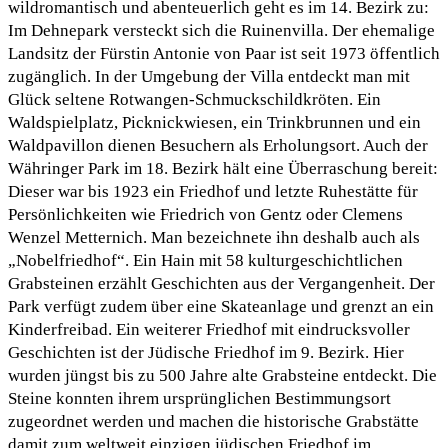
wildromantisch und abenteuerlich geht es im 14. Bezirk zu:
Im Dehnepark versteckt sich die Ruinenvilla. Der ehemalige
Landsitz der Fürstin Antonie von Paar ist seit 1973 öffentlich
zugänglich. In der Umgebung der Villa entdeckt man mit
Glück seltene Rotwangen-Schmuckschildkröten. Ein
Waldspielplatz, Picknickwiesen, ein Trinkbrunnen und ein
Waldpavillon dienen Besuchern als Erholungsort. Auch der
Währinger Park im 18. Bezirk hält eine Überraschung bereit:
Dieser war bis 1923 ein Friedhof und letzte Ruhestätte für
Persönlichkeiten wie Friedrich von Gentz oder Clemens
Wenzel Metternich. Man bezeichnete ihn deshalb auch als
„Nobelfriedhof“. Ein Hain mit 58 kulturgeschichtlichen
Grabsteinen erzählt Geschichten aus der Vergangenheit. Der
Park verfügt zudem über eine Skateanlage und grenzt an ein
Kinderfreibad. Ein weiterer Friedhof mit eindrucksvoller
Geschichten ist der Jüdische Friedhof im 9. Bezirk. Hier
wurden jüngst bis zu 500 Jahre alte Grabsteine entdeckt. Die
Steine konnten ihrem ursprünglichen Bestimmungsort
zugeordnet werden und machen die historische Grabstätte
damit zum weltweit einzigen jüdischen Friedhof im