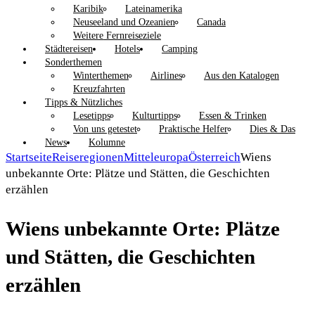
Karibik
Lateinamerika
Neuseeland und Ozeanien
Canada
Weitere Fernreiseziele
Städtereisen
Hotels
Camping
Sonderthemen
Winterthemen
Airlines
Aus den Katalogen
Kreuzfahrten
Tipps & Nützliches
Lesetipps
Kulturtipps
Essen & Trinken
Von uns getestet
Praktische Helfer
Dies & Das
News
Kolumne
Startseite
Reiseregionen
Mitteleuropa
Österreich
Wiens
unbekannte Orte: Plätze und Stätten, die Geschichten
erzählen
Wiens unbekannte Orte: Plätze
und Stätten, die Geschichten
erzählen