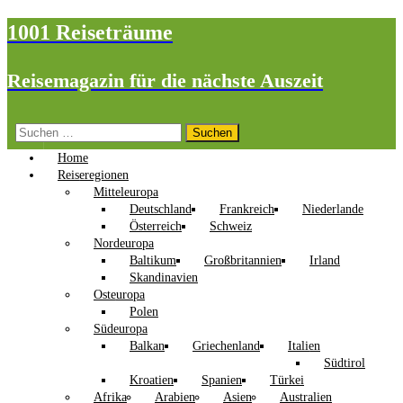
1001 Reiseträume
Reisemagazin für die nächste Auszeit
Suchen
nach:
Home
Reiseregionen
Mitteleuropa
Deutschland
Frankreich
Niederlande
Österreich
Schweiz
Nordeuropa
Baltikum
Großbritannien
Irland
Skandinavien
Osteuropa
Polen
Südeuropa
Balkan
Griechenland
Italien
Südtirol
Kroatien
Spanien
Türkei
Afrika
Arabien
Asien
Australien