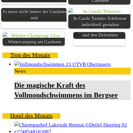
Gardasee
Es muss nicht immer der Gardasee
sein
In Garda Trentino Erlebnisse
individuell gestalten
Herbstzauber am Gardasee
und den Dolomiten
Wintercamping am Gardasee
Tipp des Monats
News
Die magische Kraft des
Vollmondschwimmens im Bergsee
Hotel des Monats