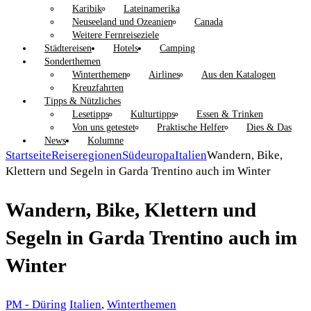
Karibik
Lateinamerika
Neuseeland und Ozeanien
Canada
Weitere Fernreiseziele
Städtereisen
Hotels
Camping
Sonderthemen
Winterthemen
Airlines
Aus den Katalogen
Kreuzfahrten
Tipps & Nützliches
Lesetipps
Kulturtipps
Essen & Trinken
Von uns getestet
Praktische Helfer
Dies & Das
News
Kolumne
Startseite
Reiseregionen
Südeuropa
Italien
Wandern, Bike,
Klettern und Segeln in Garda Trentino auch im Winter
Wandern, Bike, Klettern und
Segeln in Garda Trentino auch im
Winter
PM - Düring
Italien
,
Winterthemen