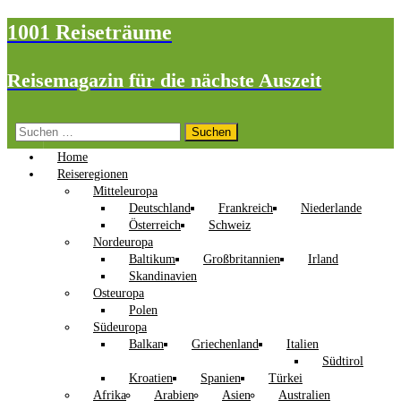
1001 Reiseträume
Reisemagazin für die nächste Auszeit
Suchen
nach:
Home
Reiseregionen
Mitteleuropa
Deutschland
Frankreich
Niederlande
Österreich
Schweiz
Nordeuropa
Baltikum
Großbritannien
Irland
Skandinavien
Osteuropa
Polen
Südeuropa
Balkan
Griechenland
Italien
Südtirol
Kroatien
Spanien
Türkei
Afrika
Arabien
Asien
Australien