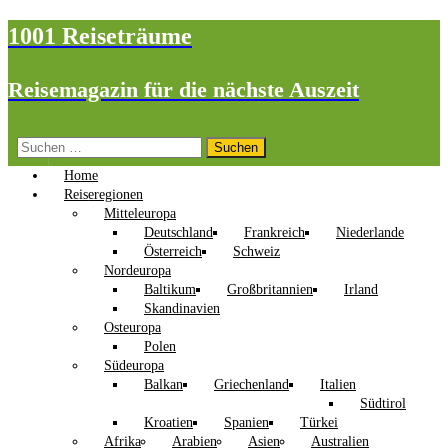
1001 Reiseträume
Reisemagazin für die nächste Auszeit
Suchen
nach:
Home
Reiseregionen
Mitteleuropa
Deutschland
Frankreich
Niederlande
Österreich
Schweiz
Nordeuropa
Baltikum
Großbritannien
Irland
Skandinavien
Osteuropa
Polen
Südeuropa
Balkan
Griechenland
Italien
Südtirol
Kroatien
Spanien
Türkei
Afrika
Arabien
Asien
Australien