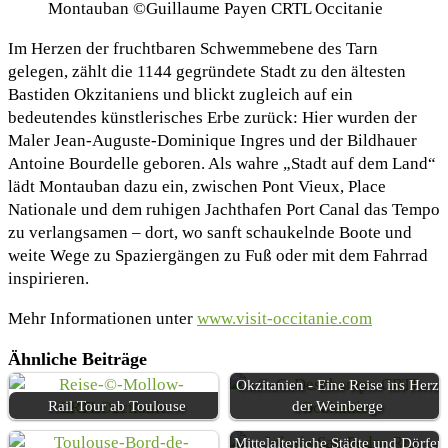
Montauban ©Guillaume Payen CRTL Occitanie
Im Herzen der fruchtbaren Schwemmebene des Tarn
gelegen, zählt die 1144 gegründete Stadt zu den ältesten
Bastiden Okzitaniens und blickt zugleich auf ein
bedeutendes künstlerisches Erbe zurück: Hier wurden der
Maler Jean-Auguste-Dominique Ingres und der Bildhauer
Antoine Bourdelle geboren. Als wahre „Stadt auf dem Land“
lädt Montauban dazu ein, zwischen Pont Vieux, Place
Nationale und dem ruhigen Jachthafen Port Canal das Tempo
zu verlangsamen – dort, wo sanft schaukelnde Boote und
weite Wege zu Spaziergängen zu Fuß oder mit dem Fahrrad
inspirieren.
Mehr Informationen unter
www.visit-occitanie.com
Ähnliche Beiträge
Okzitanien - Eine Reise ins Herz
Rail Tour ab Toulouse
der Weinberge
Mittelalterliche Städte und Dörfer