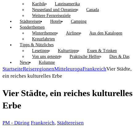
Karibik
Lateinamerika
Neuseeland und Ozeanien
Canada
Weitere Fernreiseziele
Städtereisen
Hotels
Camping
Sonderthemen
Winterthemen
Airlines
Aus den Katalogen
Kreuzfahrten
Tipps & Nützliches
Lesetipps
Kulturtipps
Essen & Trinken
Von uns getestet
Praktische Helfer
Dies & Das
News
Kolumne
Startseite
Reiseregionen
Mitteleuropa
Frankreich
Vier Städte,
ein reiches kulturelles Erbe
Vier Städte, ein reiches kulturelles
Erbe
PM - Düring
Frankreich
,
Städtereisen