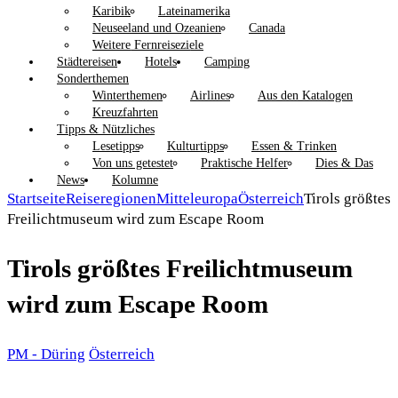
Karibik
Lateinamerika
Neuseeland und Ozeanien
Canada
Weitere Fernreiseziele
Städtereisen
Hotels
Camping
Sonderthemen
Winterthemen
Airlines
Aus den Katalogen
Kreuzfahrten
Tipps & Nützliches
Lesetipps
Kulturtipps
Essen & Trinken
Von uns getestet
Praktische Helfer
Dies & Das
News
Kolumne
Startseite
Reiseregionen
Mitteleuropa
Österreich
Tirols größtes
Freilichtmuseum wird zum Escape Room
Tirols größtes Freilichtmuseum
wird zum Escape Room
PM - Düring
Österreich