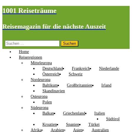
1001 Reiseträume
Reisemagazin für die nächste Auszeit
Suchen
nach:
Home
Reiseregionen
Mitteleuropa
Deutschland
Frankreich
Niederlande
Österreich
Schweiz
Nordeuropa
Baltikum
Großbritannien
Irland
Skandinavien
Osteuropa
Polen
Südeuropa
Balkan
Griechenland
Italien
Südtirol
Kroatien
Spanien
Türkei
Afrika
Arabien
Asien
Australien