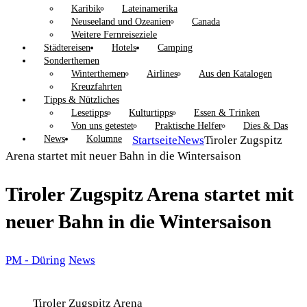
Karibik
Lateinamerika
Neuseeland und Ozeanien
Canada
Weitere Fernreiseziele
Städtereisen
Hotels
Camping
Sonderthemen
Winterthemen
Airlines
Aus den Katalogen
Kreuzfahrten
Tipps & Nützliches
Lesetipps
Kulturtipps
Essen & Trinken
Von uns getestet
Praktische Helfer
Dies & Das
News
Kolumne
Startseite
News
Tiroler Zugspitz
Arena startet mit neuer Bahn in die Wintersaison
Tiroler Zugspitz Arena startet mit
neuer Bahn in die Wintersaison
PM - Düring
News
Tiroler Zugspitz Arena