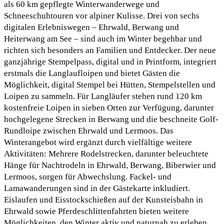
als 60 km gepflegte Winterwanderwege und
Schneeschuhtouren vor alpiner Kulisse. Drei von sechs
digitalen Erlebniswegen – Ehrwald, Berwang und
Heiterwang am See – sind auch im Winter begehbar und
richten sich besonders an Familien und Entdecker. Der neue
ganzjährige Stempelpass, digital und in Printform, integriert
erstmals die Langlaufloipen und bietet Gästen die
Möglichkeit, digital Stempel bei Hütten, Stempelstellen und
Loipen zu sammeln. Für Langläufer stehen rund 120 km
kostenfreie Loipen in sieben Orten zur Verfügung, darunter
hochgelegene Strecken in Berwang und die beschneite Golf-
Rundloipe zwischen Ehrwald und Lermoos. Das
Winterangebot wird ergänzt durch vielfältige weitere
Aktivitäten: Mehrere Rodelstrecken, darunter beleuchtete
Hänge für Nachtrodeln in Ehrwald, Berwang, Biberwier und
Lermoos, sorgen für Abwechslung. Fackel- und
Lamawanderungen sind in der Gästekarte inkludiert.
Eislaufen und Eisstockschießen auf der Kunsteisbahn in
Ehrwald sowie Pferdeschlittenfahrten bieten weitere
Möglichkeiten, den Winter aktiv und naturnah zu erleben.