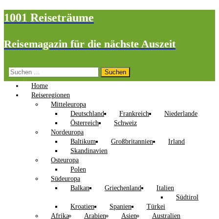
1001 Reiseträume
Reisemagazin für die nächste Auszeit
Suchen
nach:
Home
Reiseregionen
Mitteleuropa
Deutschland
Frankreich
Niederlande
Österreich
Schweiz
Nordeuropa
Baltikum
Großbritannien
Irland
Skandinavien
Osteuropa
Polen
Südeuropa
Balkan
Griechenland
Italien
Südtirol
Kroatien
Spanien
Türkei
Afrika
Arabien
Asien
Australien