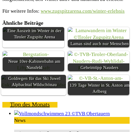
Für weitere Infos:
www.zugspitzarena.com/winter-erlebnis
Ähnliche Beiträge
Eine Auszeit im Winter in der
Tiroler Zugspitz Arena
Lamas sind auch nur Menschen
Neue 10er-Kabinenbahn am
Nassfeld
Geheimtipp Nauders
Goldregen für das Ski Juwel
Alpbachtal Wildschönau
139 Tage Winter in St. Anton am
Arlberg
Tipp des Monats
News