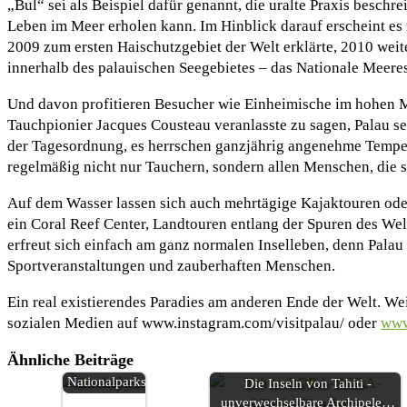
„Bul“ sei als Beispiel dafür genannt, die uralte Praxis beschr
Leben im Meer erholen kann. Im Hinblick darauf erscheint es 
2009 zum ersten Haischutzgebiet der Welt erklärte, 2010 wei
innerhalb des palauischen Seegebietes – das Nationale Meere
Und davon profitieren Besucher wie Einheimische im hohen Ma
Tauchpionier Jacques Cousteau veranlasste zu sagen, Palau se
der Tagesordnung, es herrschen ganzjährig angenehme Temper
regelmäßig nicht nur Tauchern, sondern allen Menschen, die
Auf dem Wasser lassen sich auch mehrtägige Kajaktouren ode
ein Coral Reef Center, Landtouren entlang der Spuren des We
erfreut sich einfach am ganz normalen Inselleben, denn Palau
Sportveranstaltungen und zauberhaften Menschen.
Ein real existierendes Paradies am anderen Ende der Welt. We
sozialen Medien auf www.instagram.com/visitpalau/ oder
www
Walbeobachtung
in Brasiliens
Ähnliche Beiträge
Meeres-
Nationalparks
Die Inseln von Tahiti -
unverwechselbare Archipele…