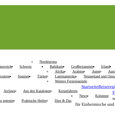
Nordeuropa
terreich
Schweiz
Baltikum
Großbritannien
Irland
Afrika
Arabien
Asien
Aust
roatien
Spanien
Türkei
Lateinamerika
Neuseeland und Ozea
Weitere Fernreiseziele
Startseite
Reisereg
Airlines
Aus den Katalogen
Kreuzfahrten
F
News
Kolumne
s
s getestet
Praktische Helfer
Dies & Das
für Einheimische und