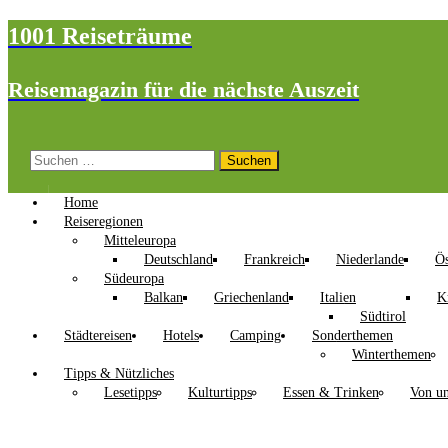
1001 Reiseträume
Reisemagazin für die nächste Auszeit
Suchen
nach:
Home
Reiseregionen
Mitteleuropa
Deutschland
Frankreich
Niederlande
Ös
Südeuropa
Balkan
Griechenland
Italien
K
Südtirol
Städtereisen
Hotels
Camping
Sonderthemen
Winterthemen
Tipps & Nützliches
Lesetipps
Kulturtipps
Essen & Trinken
Von un