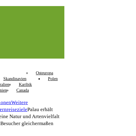
Osteuropa
Skandinavien
Polen
ralien
Karibik
nien
Canada
ionen
Weitere
ernreiseziele
Palau erhält
eine Natur und Artenvielfalt
 Besucher gleichermaßen