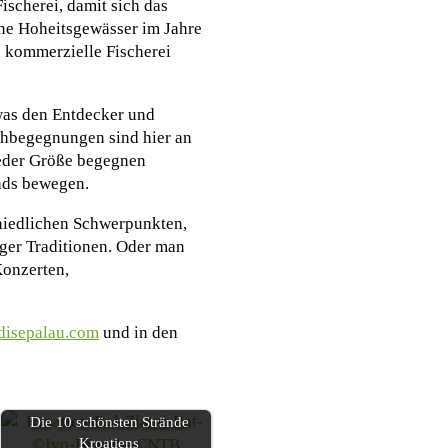
ischerei, damit sich das
ine Hoheitsgewässer im Jahre
n kommerzielle Fischerei
was den Entdecker und
schbegegnungen sind hier an
weder Größe begegnen
nds bewegen.
hiedlichen Schwerpunkten,
ger Traditionen. Oder man
Konzerten,
disepalau.com
und in den
Die 10 schönsten Strände
Kroatiens