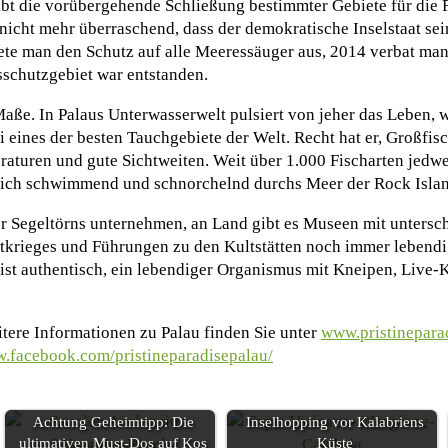
eibt die vorübergehende Schließung bestimmter Gebiete für die F
nicht mehr überraschend, dass der demokratische Inselstaat se
tete man den Schutz auf alle Meeressäuger aus, 2014 verbat ma
sschutzgebiet war entstanden.
ße. In Palaus Unterwasserwelt pulsiert von jeher das Leben, 
i eines der besten Tauchgebiete der Welt. Recht hat er, Großfi
aturen und gute Sichtweiten. Weit über 1.000 Fischarten jed
 sich schwimmend und schnorchelnd durchs Meer der Rock Isla
r Segeltörns unternehmen, an Land gibt es Museen mit untersc
ltkrieges und Führungen zu den Kultstätten noch immer lebendi
 ist authentisch, ein lebendiger Organismus mit Kneipen, Live-
itere Informationen zu Palau finden Sie unter
www.pristinepara
.facebook.com/pristineparadisepalau/
Achtung Geheimtipp: Die
Inselhopping vor Kalabriens
ultimativen Must-Dos auf Kos
Küste