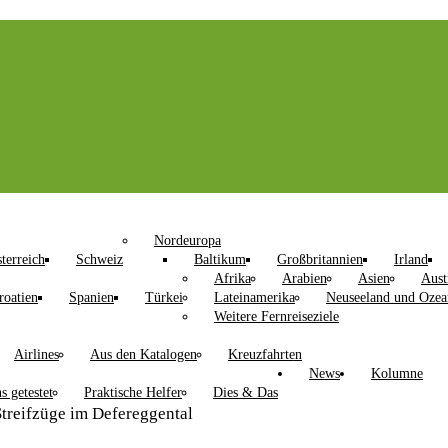
Nordeuropa
terreich
Schweiz
Baltikum
Großbritannien
Irland
Afrika
Arabien
Asien
Aust
roatien
Spanien
Türkei
Lateinamerika
Neuseeland und Ozea
Weitere Fernreiseziele
Airlines
Aus den Katalogen
Kreuzfahrten
News
Kolumne
s getestet
Praktische Helfer
Dies & Das
treifzüge im Defereggental