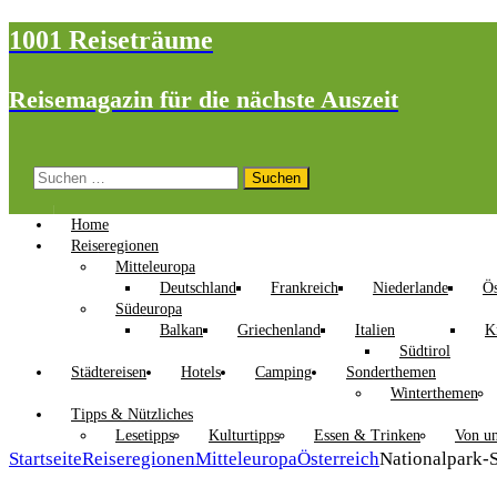
1001 Reiseträume
Reisemagazin für die nächste Auszeit
Suchen
nach:
Home
Reiseregionen
Mitteleuropa
Deutschland
Frankreich
Niederlande
Ös
Südeuropa
Balkan
Griechenland
Italien
K
Südtirol
Städtereisen
Hotels
Camping
Sonderthemen
Winterthemen
Tipps & Nützliches
Lesetipps
Kulturtipps
Essen & Trinken
Von un
Startseite
Reiseregionen
Mitteleuropa
Österreich
Nationalpark-S