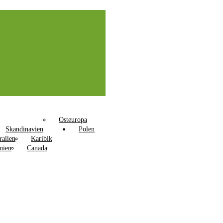
Osteuropa
Skandinavien
Polen
ralien
Karibik
nien
Canada