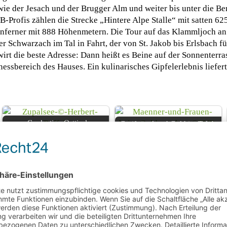
 wie der Jesach und der Brugger Alm und weiter bis unter die B
-Profis zählen die Strecke „Hintere Alpe Stalle“ mit satten 6
ferner mit 888 Höhenmetern. Die Tour auf das Klammljoch an d
Schwarzach im Tal in Fahrt, der von St. Jakob bis Erlsbach fü
wirt die beste Adresse: Dann heißt es Beine auf der Sonnenterra
ssbereich des Hauses. Ein kulinarisches Gipfelerlebnis liefert
Coolcation Osttirol
Greifvögel und Gold im Tal der
Quellen