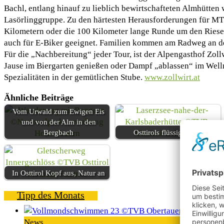
Bachl, entlang hinauf zu lieblich bewirtschafteten Almhütten
Lasörlinggruppe. Zu den härtesten Herausforderungen für MTB
Kilometern oder die 100 Kilometer lange Runde um den Riesen
auch für E-Biker geeignet. Familien kommen am Radweg an der 
Für die „Nachbereitung“ jeder Tour, ist der Alpengasthof Zoll
Jause im Biergarten genießen oder Dampf „ablassen“ im Wellne
Spezialitäten in der gemütlichen Stube.
www.zollwirt.at
Ähnliche Beiträge
Vom Urwald zum Ewigen Eis
und von der Alm in den
Bergbach
Osttirols flüssiges Gold
In Osttirol Kopf aus, Natur an
Tipp des Monats
News