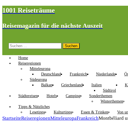
1001 Reiseträume
Reisemagazin für die nächste Auszeit
Suchen
nach:
Home
Reiseregionen
Mitteleuropa
Deutschland
Frankreich
Niederlande
Ös
Südeuropa
Balkan
Griechenland
Italien
K
Südtirol
Städtereisen
Hotels
Camping
Sonderthemen
Winterthemen
Tipps & Nützliches
Lesetipps
Kulturtipps
Essen & Trinken
Von un
Startseite
Reiseregionen
Mitteleuropa
Frankreich
Montbéliard u