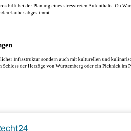
s hilft bei der Planung eines stressfreien Aufenthalts. Ob Wa
undeurlauber abgestimmt.
ngen
licher Infrastruktur sondern auch mit kulturellen und kulinar
m Schloss der Herzöge von Württemberg oder ein Picknick im P
 Montbéliard ist der ideale Ort für unvergessliche Urlaubstag
Wau willkommen!
icht nur „Bienvenue“, sondern vor allem: