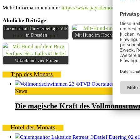
Mehr Informationen unter
https://www.paysdemontbeliard-to
Ähnliche Beiträge
Luxusurlaub für vierbeinige VIPs
in Dresden
Mit Hund im Hochschwarzwald
Urlaub auf vier Pfoten
Tipp des Monats
News
Die magische Kraft des Vollmondschw
Hotel des Monats