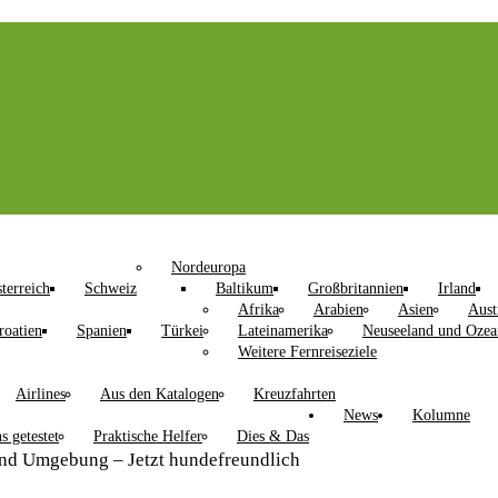
Nordeuropa
terreich
Schweiz
Baltikum
Großbritannien
Irland
Afrika
Arabien
Asien
Aust
roatien
Spanien
Türkei
Lateinamerika
Neuseeland und Ozea
Weitere Fernreiseziele
Airlines
Aus den Katalogen
Kreuzfahrten
News
Kolumne
s getestet
Praktische Helfer
Dies & Das
nd Umgebung – Jetzt hundefreundlich