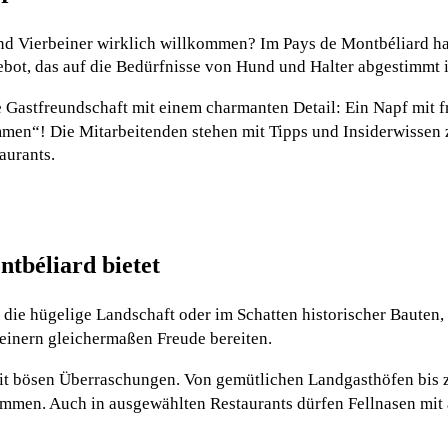
nd Vierbeiner wirklich willkommen? Im Pays de Montbéliard hat
t, das auf die Bedürfnisse von Hund und Halter abgestimmt i
e Gastfreundschaft mit einem charmanten Detail: Ein Napf mit 
mmen“! Die Mitarbeitenden stehen mit Tipps und Insiderwissen z
aurants.
tbéliard bietet
die hügelige Landschaft oder im Schatten historischer Bauten
einern gleichermaßen Freude bereiten.
t bösen Überraschungen. Von gemütlichen Landgasthöfen bis zu
ommen. Auch in ausgewählten Restaurants dürfen Fellnasen mit