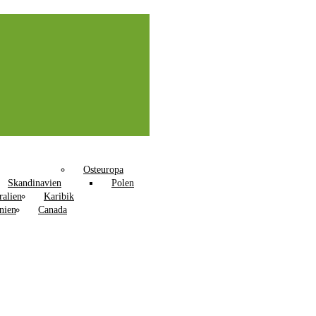
Osteuropa
Skandinavien
Polen
ralien
Karibik
nien
Canada