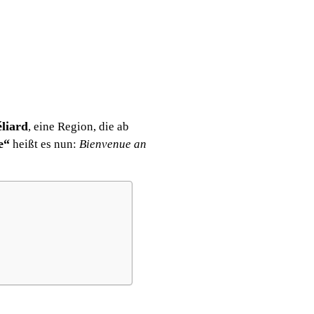
liard
, eine Region, die ab
e“
heißt es nun:
Bienvenue an