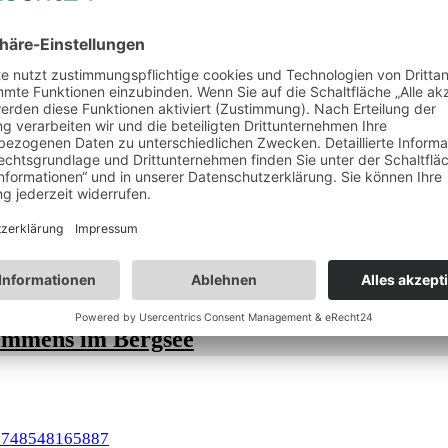
urisme.com/venir-avec-votre-chien
Urlaub mit Wau-Effekt:
Bergurlaub mit Vierbeiner
Unterwegs mit dem Hund
immens im Bergsee