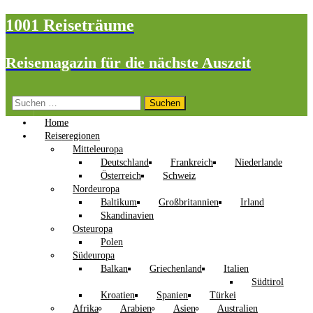
1001 Reiseträume
Reisemagazin für die nächste Auszeit
Suchen
nach:
Home
Reiseregionen
Mitteleuropa
Deutschland
Frankreich
Niederlande
Österreich
Schweiz
Nordeuropa
Baltikum
Großbritannien
Irland
Skandinavien
Osteuropa
Polen
Südeuropa
Balkan
Griechenland
Italien
Südtirol
Kroatien
Spanien
Türkei
Afrika
Arabien
Asien
Australien