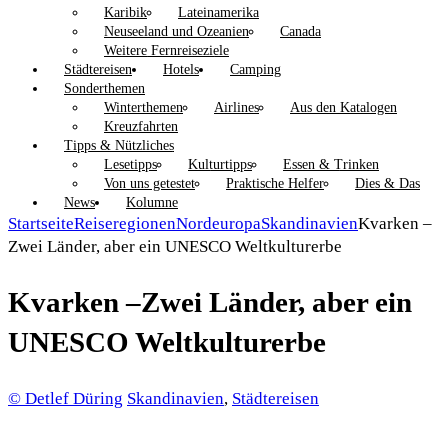
Karibik
Lateinamerika
Neuseeland und Ozeanien
Canada
Weitere Fernreiseziele
Städtereisen
Hotels
Camping
Sonderthemen
Winterthemen
Airlines
Aus den Katalogen
Kreuzfahrten
Tipps & Nützliches
Lesetipps
Kulturtipps
Essen & Trinken
Von uns getestet
Praktische Helfer
Dies & Das
News
Kolumne
Startseite
Reiseregionen
Nordeuropa
Skandinavien
Kvarken –
Zwei Länder, aber ein UNESCO Weltkulturerbe
Kvarken –Zwei Länder, aber ein
UNESCO Weltkulturerbe
© Detlef Düring
Skandinavien
,
Städtereisen