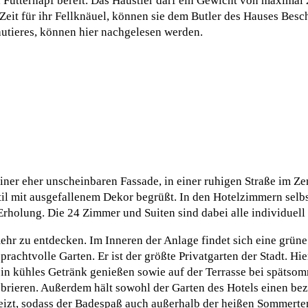
d Futternapf bereit. Das Haustier darf ein Gewicht von maxima
eit für ihr Fellknäuel, können sie dem Butler des Hauses Besch
tieres, können hier nachgelesen werden.
ner eher unscheinbaren Fassade, in einer ruhigen Straße im Z
til mit ausgefallenem Dekor begrüßt. In den Hotelzimmern selbs
holung. Die 24 Zimmer und Suiten sind dabei alle individuell g
hr zu entdecken. Im Inneren der Anlage findet sich eine grüne
achtvolle Garten. Er ist der größte Privatgarten der Stadt. Hie
n kühles Getränk genießen sowie auf der Terrasse bei spätso
brieren. Außerdem hält sowohl der Garten des Hotels einen bez
heizt, sodass der Badespaß auch außerhalb der heißen Sommerte