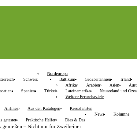
Nordeuropa
terreich
Schweiz
Baltikum
Großbritannien
Irland
Afrika
Arabien
Asien
Aust
roatien
Spanien
Türkei
Lateinamerika
Neuseeland und Ozea
Weitere Fernreiseziele
Airlines
Aus den Katalogen
Kreuzfahrten
News
Kolumne
s getestet
Praktische Helfer
Dies & Das
 genießen – Nicht nur für Zweibeiner