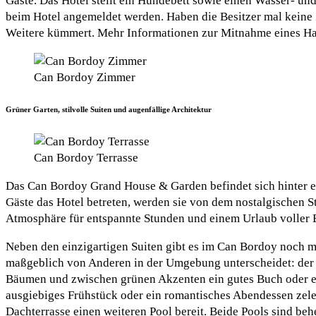
Gäste. Das Hotel stellt ein Hundebett sowie einen Wasser- un
beim Hotel angemeldet werden. Haben die Besitzer mal keine Z
Weitere kümmert. Mehr Informationen zur Mitnahme eines Hau
Can Bordoy Zimmer
Grüner Garten, stilvolle Suiten und augenfällige Architektur
Can Bordoy Terrasse
Das Can Bordoy Grand House & Garden befindet sich hinter ei
Gäste das Hotel betreten, werden sie von dem nostalgischen S
Atmosphäre für entspannte Stunden und einem Urlaub voller Er
Neben den einzigartigen Suiten gibt es im Can Bordoy noch me
maßgeblich von Anderen in der Umgebung unterscheidet: der pr
Bäumen und zwischen grünen Akzenten ein gutes Buch oder ei
ausgiebiges Frühstück oder ein romantisches Abendessen zele
Dachterrasse einen weiteren Pool bereit. Beide Pools sind be