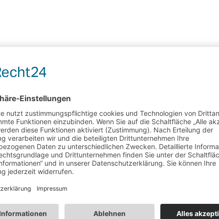
nomie
h…