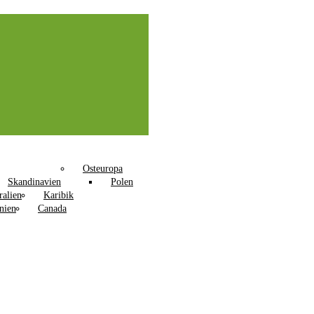
Osteuropa
Skandinavien
Polen
ralien
Karibik
nien
Canada