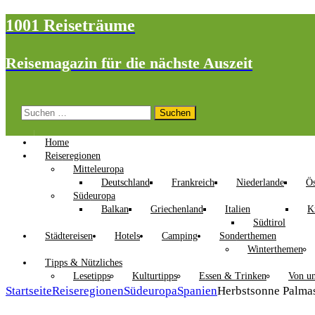
1001 Reiseträume
Reisemagazin für die nächste Auszeit
Suchen
nach:
Home
Reiseregionen
Mitteleuropa
Deutschland
Frankreich
Niederlande
Ös
Südeuropa
Balkan
Griechenland
Italien
K
Südtirol
Städtereisen
Hotels
Camping
Sonderthemen
Winterthemen
Tipps & Nützliches
Lesetipps
Kulturtipps
Essen & Trinken
Von un
Startseite
Reiseregionen
Südeuropa
Spanien
Herbstsonne Palmas