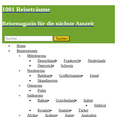
1001 Reiseträume
Reisemagazin für die nächste Auszeit
Suchen
nach:
Home
Reiseregionen
Mitteleuropa
Deutschland
Frankreich
Niederlande
Österreich
Schweiz
Nordeuropa
Baltikum
Großbritannien
Irland
Skandinavien
Osteuropa
Polen
Südeuropa
Balkan
Griechenland
Italien
Südtirol
Kroatien
Spanien
Türkei
Afrika
Arabien
Asien
Australien