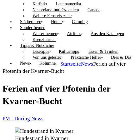
Karibik
Lateinamerika
Neuseeland und Ozeanien
Canada
Weitere Fernreiseziele
Städtereisen
Hotels
Camping
Sonderthemen
Winterthemen
Airlines
Aus den Katalogen
Kreuzfahrten
Tipps & Nützliches
Lesetipps
Kulturtipps
Essen & Trinken
Von uns getestet
Praktische Helfer
Dies & Das
News
Kolumne
Startseite
News
Ferien auf vier
Pfotenin der Kvarner-Bucht
Ferien auf vier Pfotenin der
Kvarner-Bucht
PM - Düring
News
Hundestrand in Kvarner