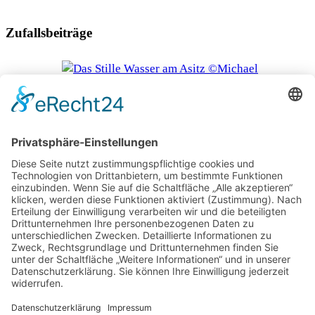
Zufallsbeiträge
Bergfrische statt Hitzewelle
Safariurlaub in Afrika mit Kindern im Kommen
Wildnis (er)leben im Patagonia Park Argentina
Sechs Ausflugstipps im Hinterland der französischen
Atlantikküste