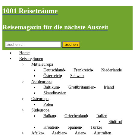
1001 Reiseträume
Reisemagazin für die nächste Auszeit
Suchen
nach:
Home
Reiseregionen
Mitteleuropa
Deutschland
Frankreich
Niederlande
Österreich
Schweiz
Nordeuropa
Baltikum
Großbritannien
Irland
Skandinavien
Osteuropa
Polen
Südeuropa
Balkan
Griechenland
Italien
Südtirol
Kroatien
Spanien
Türkei
Afrika
Arabien
Asien
Australien