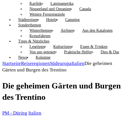
Karibik
Lateinamerika
Neuseeland und Ozeanien
Canada
Weitere Fernreiseziele
Städtereisen
Hotels
Camping
Sonderthemen
Winterthemen
Airlines
Aus den Katalogen
Kreuzfahrten
Tipps & Nützliches
Lesetipps
Kulturtipps
Essen & Trinken
Von uns getestet
Praktische Helfer
Dies & Das
News
Kolumne
Startseite
Reiseregionen
Südeuropa
Italien
Die geheimen
Gärten und Burgen des Trentino
Die geheimen Gärten und Burgen
des Trentino
PM - Düring
Italien