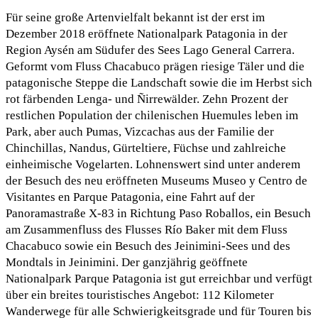
Für seine große Artenvielfalt bekannt ist der erst im
Dezember 2018 eröffnete Nationalpark Patagonia in der
Region Aysén am Südufer des Sees Lago General Carrera.
Geformt vom Fluss Chacabuco prägen riesige Täler und die
patagonische Steppe die Landschaft sowie die im Herbst sich
rot färbenden Lenga- und Ñirrewälder. Zehn Prozent der
restlichen Population der chilenischen Huemules leben im
Park, aber auch Pumas, Vizcachas aus der Familie der
Chinchillas, Nandus, Gürteltiere, Füchse und zahlreiche
einheimische Vogelarten. Lohnenswert sind unter anderem
der Besuch des neu eröffneten Museums Museo y Centro de
Visitantes en Parque Patagonia, eine Fahrt auf der
Panoramastraße X-83 in Richtung Paso Roballos, ein Besuch
am Zusammenfluss des Flusses Río Baker mit dem Fluss
Chacabuco sowie ein Besuch des Jeinimini-Sees und des
Mondtals in Jeinimini. Der ganzjährig geöffnete
Nationalpark Parque Patagonia ist gut erreichbar und verfügt
über ein breites touristisches Angebot: 112 Kilometer
Wanderwege für alle Schwierigkeitsgrade und für Touren bis