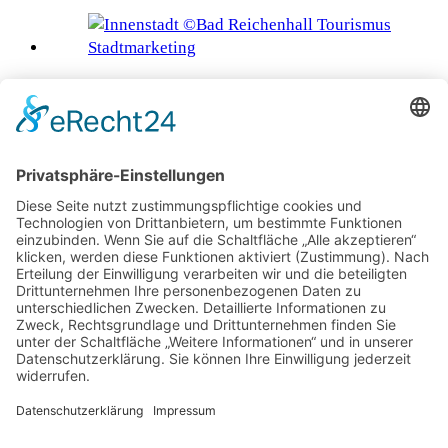
Sommerfrische in Bad Reichenhall
Vendée Atlantik zu jeder Jahreszeit
Im Südtiroler Eggental werden Berge zum Erlebnis
Hotel Breitenburg: Ein Hideaway vor den Toren
Hamburgs