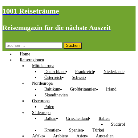
1001 Reiseträume
Reisemagazin für die nächste Auszeit
Suchen
nach:
Home
Reiseregionen
Mitteleuropa
Deutschland
Frankreich
Niederlande
Österreich
Schweiz
Nordeuropa
Baltikum
Großbritannien
Irland
Skandinavien
Osteuropa
Polen
Südeuropa
Balkan
Griechenland
Italien
Südtirol
Kroatien
Spanien
Türkei
Afrika
Arabien
Asien
Australien