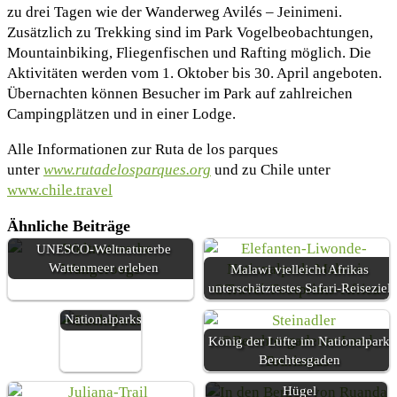
zu drei Tagen wie der Wanderweg Avilés – Jeinimeni.
Zusätzlich zu Trekking sind im Park Vogelbeobachtungen,
Mountainbiking, Fliegenfischen und Rafting möglich. Die
Aktivitäten werden vom 1. Oktober bis 30. April angeboten.
Übernachten können Besucher im Park auf zahlreichen
Campingplätzen und in einer Lodge.
Alle Informationen zur Ruta de los parques
unter
www.rutadelosparques.org
und zu Chile unter
www.chile.travel
Ähnliche Beiträge
UNESCO-Weltnaturerbe
Walbeobachtung
Wattenmeer erleben
Malawi vielleicht Afrikas
in Brasiliens
unterschätztestes Safari-Reiseziel
Meeres-
Nationalparks
König der Lüfte im Nationalpark
Berchtesgaden
Ruanda, das Land der tausend
Hügel