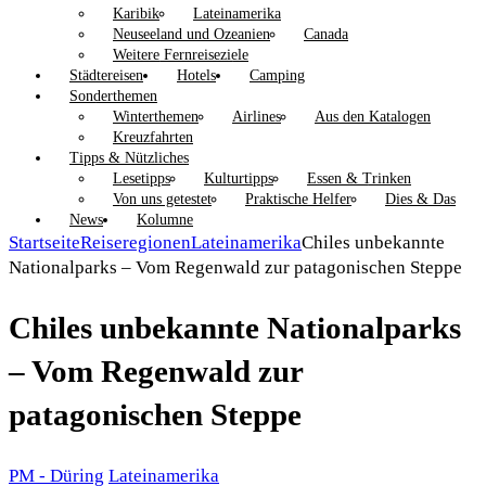
Karibik
Lateinamerika
Neuseeland und Ozeanien
Canada
Weitere Fernreiseziele
Städtereisen
Hotels
Camping
Sonderthemen
Winterthemen
Airlines
Aus den Katalogen
Kreuzfahrten
Tipps & Nützliches
Lesetipps
Kulturtipps
Essen & Trinken
Von uns getestet
Praktische Helfer
Dies & Das
News
Kolumne
Startseite
Reiseregionen
Lateinamerika
Chiles unbekannte
Nationalparks – Vom Regenwald zur patagonischen Steppe
Chiles unbekannte Nationalparks
– Vom Regenwald zur
patagonischen Steppe
PM - Düring
Lateinamerika