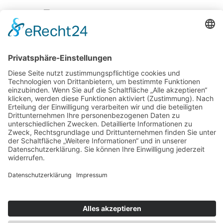
Übernachten wo sich Gams und Murmeltier gute Nacht
sagen
20 Jahre „Ludwig²“
Autofrei zu den Highlights am Lago Maggiore
Mehrgenerationenurlaub im Hotel Der Löwe
25 Jahre Hotels & Sportresort Fleesensee