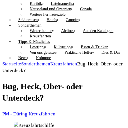
Karibik
Lateinamerika
Neuseeland und Ozeanien
Canada
Weitere Fernreiseziele
Städtereisen
Hotels
Camping
Sonderthemen
Winterthemen
Airlines
Aus den Katalogen
Kreuzfahrten
Tipps & Nützliches
Lesetipps
Kulturtipps
Essen & Trinken
Von uns getestet
Praktische Helfer
Dies & Das
News
Kolumne
Startseite
Sonderthemen
Kreuzfahrten
Bug, Heck, Ober- oder
Unterdeck?
Bug, Heck, Ober- oder
Unterdeck?
PM - Düring
Kreuzfahrten