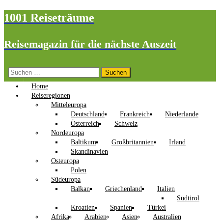
1001 Reiseträume
Reisemagazin für die nächste Auszeit
Suchen
nach:
Home
Reiseregionen
Mitteleuropa
Deutschland
Frankreich
Niederlande
Österreich
Schweiz
Nordeuropa
Baltikum
Großbritannien
Irland
Skandinavien
Osteuropa
Polen
Südeuropa
Balkan
Griechenland
Italien
Südtirol
Kroatien
Spanien
Türkei
Afrika
Arabien
Asien
Australien