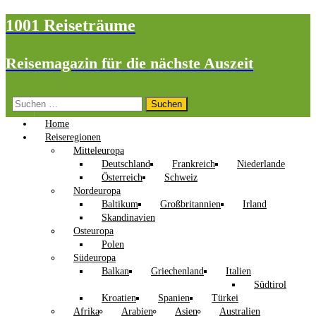
1001 Reiseträume
Reisemagazin für die nächste Auszeit
Suchen
nach:
Home
Reiseregionen
Mitteleuropa
Deutschland
Frankreich
Niederlande
Österreich
Schweiz
Nordeuropa
Baltikum
Großbritannien
Irland
Skandinavien
Osteuropa
Polen
Südeuropa
Balkan
Griechenland
Italien
Südtirol
Kroatien
Spanien
Türkei
Afrika
Arabien
Asien
Australien