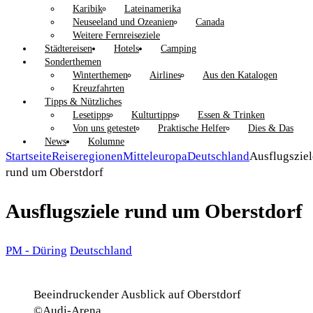
Karibik
Lateinamerika
Neuseeland und Ozeanien
Canada
Weitere Fernreiseziele
Städtereisen
Hotels
Camping
Sonderthemen
Winterthemen
Airlines
Aus den Katalogen
Kreuzfahrten
Tipps & Nützliches
Lesetipps
Kulturtipps
Essen & Trinken
Von uns getestet
Praktische Helfer
Dies & Das
News
Kolumne
Startseite
Reiseregionen
Mitteleuropa
Deutschland
Ausflugsziel
rund um Oberstdorf
Ausflugsziele rund um Oberstdorf
PM - Düring
Deutschland
Beeindruckender Ausblick auf Oberstdorf
©Audi-Arena