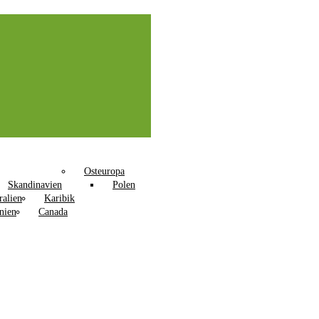
Osteuropa
Skandinavien
Polen
ralien
Karibik
nien
Canada