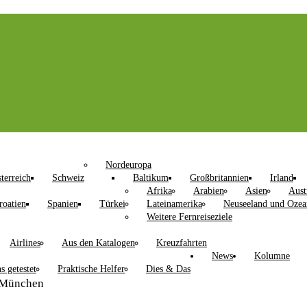
Nordeuropa
terreich
Schweiz
Baltikum
Großbritannien
Irland
Afrika
Arabien
Asien
Aust
roatien
Spanien
Türkei
Lateinamerika
Neuseeland und Ozea
Weitere Fernreiseziele
Airlines
Aus den Katalogen
Kreuzfahrten
News
Kolumne
s getestet
Praktische Helfer
Dies & Das
 München