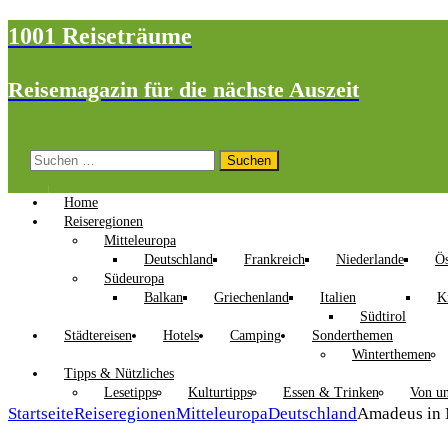
1001 Reiseträume
Reisemagazin für die nächste Auszeit
Suchen
nach:
Home
Reiseregionen
Mitteleuropa
Deutschland
Frankreich
Niederlande
Ös
Südeuropa
Balkan
Griechenland
Italien
K
Südtirol
Städtereisen
Hotels
Camping
Sonderthemen
Winterthemen
Tipps & Nützliches
Lesetipps
Kulturtipps
Essen & Trinken
Von un
Startseite
Reiseregionen
Mitteleuropa
Deutschland
Amadeus in