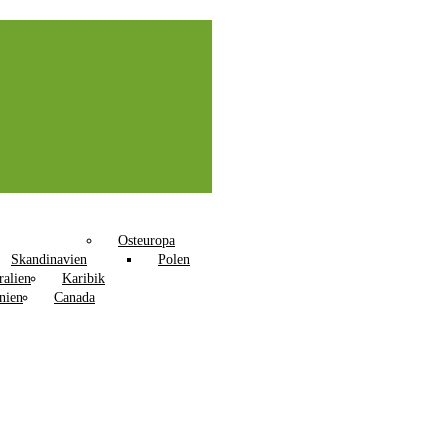
Osteuropa
Skandinavien
Polen
ralien
Karibik
nien
Canada