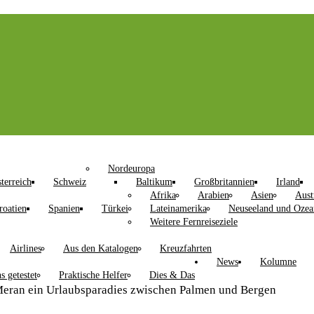
Nordeuropa
terreich
Schweiz
Baltikum
Großbritannien
Irland
Afrika
Arabien
Asien
Aust
roatien
Spanien
Türkei
Lateinamerika
Neuseeland und Ozea
Weitere Fernreiseziele
Airlines
Aus den Katalogen
Kreuzfahrten
News
Kolumne
s getestet
Praktische Helfer
Dies & Das
eran ein Urlaubsparadies zwischen Palmen und Bergen