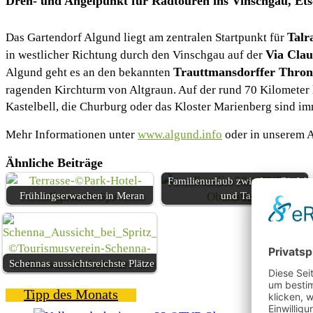
Dreh- und Angelpunkt für Radtouren ins Vinschgau, Etsc
Talr
Das Gartendorf Algund liegt am zentralen Startpunkt für
Via Clau
in westlicher Richtung durch den Vinschgau auf der
Trauttmansdorffer Thron
Algund geht es an den bekannten
ragenden Kirchturm von Altgraun. Auf der rund 70 Kilometer l
Kastelbell, die Churburg oder das Kloster Marienberg sind i
Mehr Informationen unter
www.algund.info
oder in unserem A
Ähnliche Beiträge
Familienurlaub zwischen Gipfel
Frühlingserwachen in Meran
und Tal
Schennas aussichtsreichste Plätze
Tipp des Monats