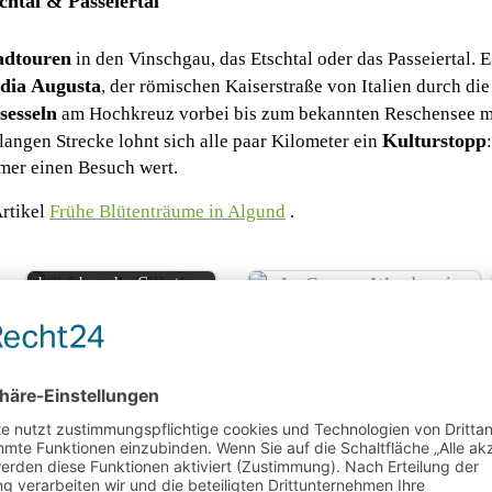
htal & Passeiertal
adtouren
in den Vinschgau, das Etschtal oder das Passeiertal. E
dia Augusta
, der römischen Kaiserstraße von Italien durch di
sesseln
am Hochkreuz vorbei bis zum bekannten Reschensee m
Kulturstopp
angen Strecke lohnt sich alle paar Kilometer ein
mmer einen Besuch wert.
rtikel
Frühe Blütenträume in Algund
.
Château de Villarlong - ein
bezauberndes Country…
Auszeit auf La Gomera