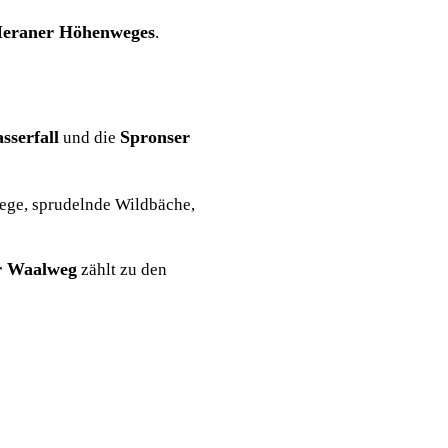
eraner Höhenweges
.
sserfall
Spronser
und die
wege, sprudelnde Wildbäche,
r Waalweg
zählt zu den