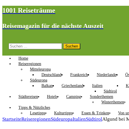
1001 Reiseträume
Reisemagazin für die nächste Auszeit
Suchen
nach:
Home
Reiseregionen
Mitteleuropa
Deutschland
Frankreich
Niederlande
Ös
Südeuropa
Balkan
Griechenland
Italien
K
Südtirol
Städtereisen
Hotels
Camping
Sonderthemen
Winterthemen
Tipps & Nützliches
Lesetipps
Kulturtipps
Essen & Trinken
Von un
Startseite
Reiseregionen
Südeuropa
Italien
Südtirol
Algund bei M