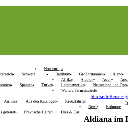
Nordeuropa
terreich
Schweiz
Baltikum
Großbritannien
Irland
Afrika
Arabien
Asien
Aust
roatien
Spanien
Türkei
Lateinamerika
Neuseeland und Ozea
Weitere Fernreiseziele
Startseite
Reisereg
Airlines
Aus den Katalogen
Kreuzfahrten
I
News
Kolumne
s getestet
Praktische Helfer
Dies & Das
Aldiana im 