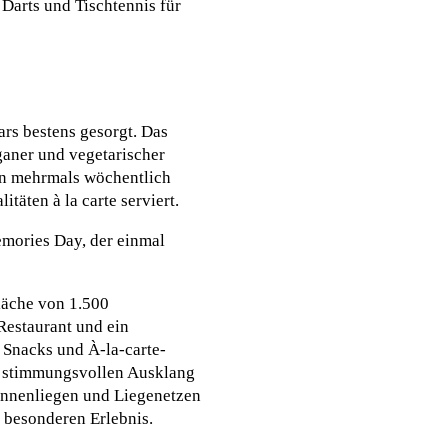
Darts und Tischtennis für
rs bestens gesorgt. Das
ganer und vegetarischer
en mehrmals wöchentlich
ten à la carte serviert.
mories Day, der einmal
läche von 1.500
 Restaurant und ein
 Snacks und À-la-carte-
m stimmungsvollen Ausklang
Sonnenliegen und Liegenetzen
 besonderen Erlebnis.