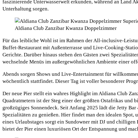
faszinierende Unterwasserwelt erkunden, während an Land Akti
Unterhaltung sorgen.
Aldiana Club Zanzibar Kwanza Doppelzimmer
Für das leibliche Wohl ist im Rahmen der All-inclusive-Leist
Buffet-Restaurant mit Außenterrasse und Live-Cooking-Stati
Gerichte. Darüber hinaus stehen den Gästen zwei Spezialitä
wechselnde Menüs im außergewöhnlichen Ambiente einer offen
Abends sorgen Shows und Live-Entertainment für willkommene
wöchentlich stattfindet. Dieser Tag ist voller besonderer Pr
Der neue Pier stellt ein wahres Highlight im Aldiana Club Za
Quadratmetern ist der Steg einer der größten Ostafrikas und b
großzügiges Sonnendeck. Seit Anfang 2025 lädt die Jetty Bar 
Spezialitäten zu genießen. Hier findet man den idealen Spo
eines Urlaubstages sorgt ein Sundowner mit DJ und chilligen 
bietet der Pier einen luxuriösen Ort der Entspannung und ma