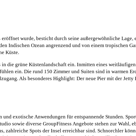
röffnet wurde, besticht durch seine außergewöhnliche Lage, e
an den Indischen Ozean angrenzend und von einem tropischen Ga
he Küste.
 in die grüne Küstenlandschaft ein. Inmitten eines weitläufige
fühlen ein. Die rund 150 Zimmer und Suiten sind in warmen Er
olzugang. Als besonderes Highlight: Der neue Pier mit der Jetty
en und exotische Anwendungen für entspannende Stunden. Spo
-Studio sowie diverse GroupFitness Angebote stehen zur Wahl, e
us, zahlreiche Spots der Insel erreichbar sind. Schnorchler kön