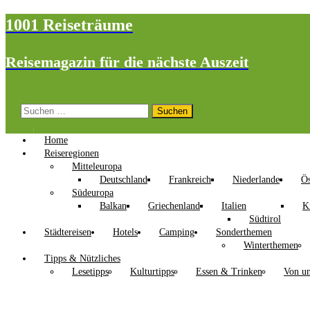
1001 Reiseträume
Reisemagazin für die nächste Auszeit
Suchen
nach:
Home
Reiseregionen
Mitteleuropa
Deutschland
Frankreich
Niederlande
Ös
Südeuropa
Balkan
Griechenland
Italien
K
Südtirol
Städtereisen
Hotels
Camping
Sonderthemen
Winterthemen
Tipps & Nützliches
Lesetipps
Kulturtipps
Essen & Trinken
Von un