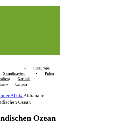
Osteuropa
Skandinavien
Polen
ralien
Karibik
nien
Canada
ionen
Afrika
Aldiana im
ndischen Ozean
Indischen Ozean