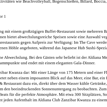
vitäten wie Beachvolleyball, Bogenschießen, Billard, Boccia, 
ung mit einem großzügigen Buffet-Restaurant sowie mehreren Ba
onen bietet abwechslungsreiche Speisen sowie eine Auswahl ve
tenrestaurants gegen Aufpreis zur Verfügung: Im The Cave werd
en Höhle angeboten, während das Japanese Hub Sushi-Spezialitä
 Abwechslung. Bei den Gästen sehr beliebt ist der Aldiana Me
ogrammpunkte und endet mit einem eleganten Gala-Dinner.
nzibar Kwanza dar: Mit einer Länge von 175 Metern und einer F
ietet neben einem imposanten Blick auf das Meer, eine Bar, ein
& Restaurant dazu ein, direkt über dem Wasser kühle Getränke,
t, um den beeindruckenden Sonnenuntergang zu beobachten. Zu
Beats für die perfekte Atmosphäre. Mit etwa 300 Sitzplätzen, 
cht jeden Aufenthalt im Aldiana Club Zanzibar Kwanza zu einem