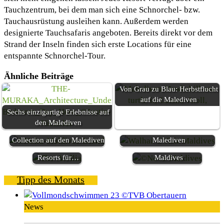
Tauchzentrum, bei dem man sich eine Schnorchel- bzw.
Tauchausrüstung ausleihen kann. Außerdem werden
designierte Tauchsafaris angeboten. Bereits direkt vor dem
Strand der Inseln finden sich erste Locations für eine
entspannte Schnorchel-Tour.
Ähnliche Beiträge
Von Grau zu Blau: Herbstflucht
auf die Malediven
Sechs einzigartige Erlebnisse auf
den Malediven
Centara hat auf
Debüt der IHG Vignette
Familiäre Gästehäuser auf den
den Malediven
Noctourismus-
Collection auf den Malediven
Malediven
Hotels &
Abenteuer im Nova
Resorts für…
Maldives
Tipp des Monats
News