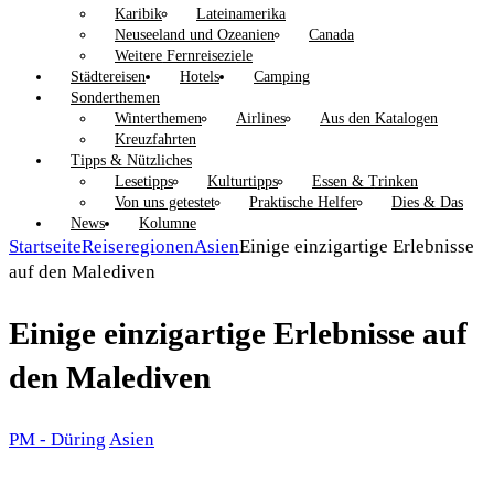
Karibik
Lateinamerika
Neuseeland und Ozeanien
Canada
Weitere Fernreiseziele
Städtereisen
Hotels
Camping
Sonderthemen
Winterthemen
Airlines
Aus den Katalogen
Kreuzfahrten
Tipps & Nützliches
Lesetipps
Kulturtipps
Essen & Trinken
Von uns getestet
Praktische Helfer
Dies & Das
News
Kolumne
Startseite
Reiseregionen
Asien
Einige einzigartige Erlebnisse
auf den Malediven
Einige einzigartige Erlebnisse auf
den Malediven
PM - Düring
Asien