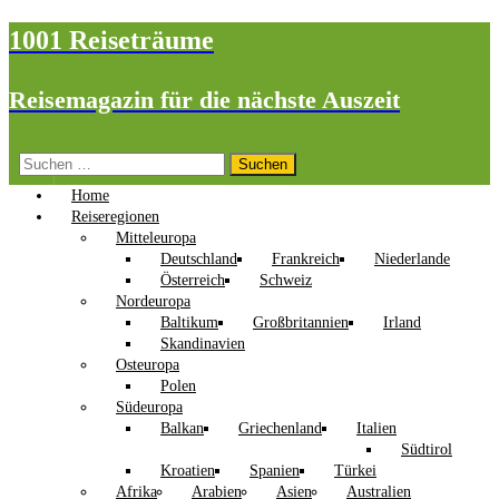
1001 Reiseträume
Reisemagazin für die nächste Auszeit
Suchen
nach:
Home
Reiseregionen
Mitteleuropa
Deutschland
Frankreich
Niederlande
Österreich
Schweiz
Nordeuropa
Baltikum
Großbritannien
Irland
Skandinavien
Osteuropa
Polen
Südeuropa
Balkan
Griechenland
Italien
Südtirol
Kroatien
Spanien
Türkei
Afrika
Arabien
Asien
Australien