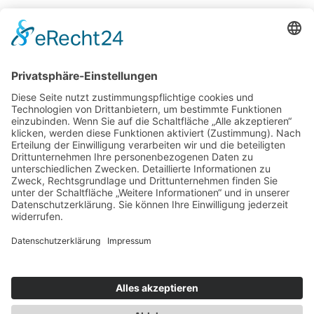
Das unbekanntere Bulgarien, fernab des
Massentourismus
Musical „Rudolf. Der letzte Kuss“ feiert
Deutschlandpremiere in Füssen
Wombats in Tasmanien erleben
Ägypten – Paradiesisches Strand-Feeling das ganze
Jahr über