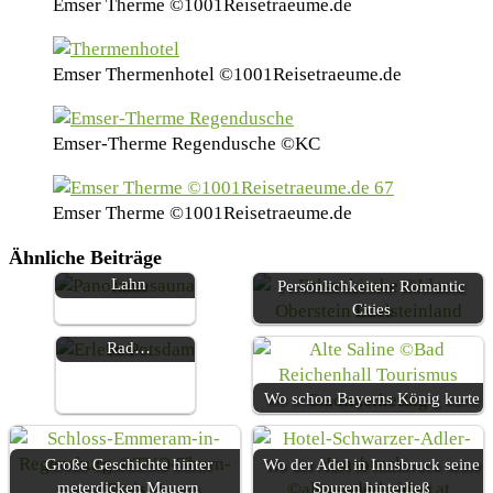
Emser Therme ©1001Reisetraeume.de
Emser Thermenhotel ©1001Reisetraeume.de
Emser-Therme Regendusche ©KC
Emser Therme ©1001Reisetraeume.de
Ähnliche Beiträge
Die Sauna auf der
Kleine Städte – Große
Erlebe Potsdam –
Lahn
Persönlichkeiten: Romantic
Touren-Tipps zu
Cities
Fuß, mit dem
Rad…
Wo schon Bayerns König kurte
Große Geschichte hinter
Wo der Adel in Innsbruck seine
meterdicken Mauern
Spuren hinterließ