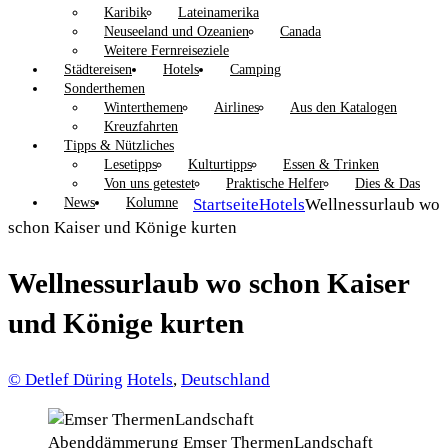
Karibik
Lateinamerika
Neuseeland und Ozeanien
Canada
Weitere Fernreiseziele
Städtereisen
Hotels
Camping
Sonderthemen
Winterthemen
Airlines
Aus den Katalogen
Kreuzfahrten
Tipps & Nützliches
Lesetipps
Kulturtipps
Essen & Trinken
Von uns getestet
Praktische Helfer
Dies & Das
News
Kolumne
Startseite
Hotels
Wellnessurlaub wo
schon Kaiser und Könige kurten
Wellnessurlaub wo schon Kaiser
und Könige kurten
© Detlef Düring
Hotels
,
Deutschland
Abenddämmerung Emser ThermenLandschaft