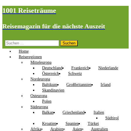
1001 Reiseträume
Reisemagazin für die nächste Auszeit
Suchen
nach:
Home
Reiseregionen
Mitteleuropa
Deutschland
Frankreich
Niederlande
Österreich
Schweiz
Nordeuropa
Baltikum
Großbritannien
Irland
Skandinavien
Osteuropa
Polen
Südeuropa
Balkan
Griechenland
Italien
Südtirol
Kroatien
Spanien
Türkei
Afrika
Arabien
Asien
Australien