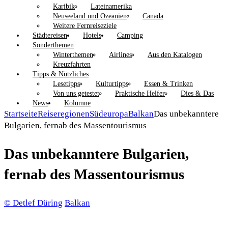
Karibik
Lateinamerika
Neuseeland und Ozeanien
Canada
Weitere Fernreiseziele
Städtereisen
Hotels
Camping
Sonderthemen
Winterthemen
Airlines
Aus den Katalogen
Kreuzfahrten
Tipps & Nützliches
Lesetipps
Kulturtipps
Essen & Trinken
Von uns getestet
Praktische Helfer
Dies & Das
News
Kolumne
Startseite
Reiseregionen
Südeuropa
Balkan
Das unbekanntere
Bulgarien, fernab des Massentourismus
Das unbekanntere Bulgarien,
fernab des Massentourismus
© Detlef Düring
Balkan