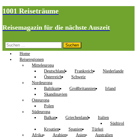
1001 Reiseträume
Reisemagazin für die nächste Auszeit
Suchen
nach:
Home
Reiseregionen
Mitteleuropa
Deutschland
Frankreich
Niederlande
Österreich
Schweiz
Nordeuropa
Baltikum
Großbritannien
Irland
Skandinavien
Osteuropa
Polen
Südeuropa
Balkan
Griechenland
Italien
Südtirol
Kroatien
Spanien
Türkei
Afrika
Arabien
Asien
Australien