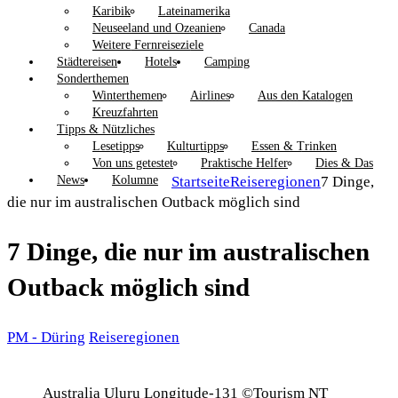
Karibik
Lateinamerika
Neuseeland und Ozeanien
Canada
Weitere Fernreiseziele
Städtereisen
Hotels
Camping
Sonderthemen
Winterthemen
Airlines
Aus den Katalogen
Kreuzfahrten
Tipps & Nützliches
Lesetipps
Kulturtipps
Essen & Trinken
Von uns getestet
Praktische Helfer
Dies & Das
News
Kolumne
Startseite
Reiseregionen
7 Dinge,
die nur im australischen Outback möglich sind
7 Dinge, die nur im australischen
Outback möglich sind
PM - Düring
Reiseregionen
Australia Uluru Longitude-131 ©Tourism NT