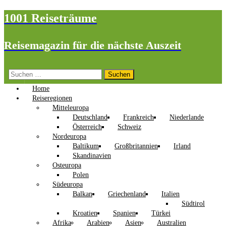
1001 Reiseträume
Reisemagazin für die nächste Auszeit
Suchen
nach:
Home
Reiseregionen
Mitteleuropa
Deutschland
Frankreich
Niederlande
Österreich
Schweiz
Nordeuropa
Baltikum
Großbritannien
Irland
Skandinavien
Osteuropa
Polen
Südeuropa
Balkan
Griechenland
Italien
Südtirol
Kroatien
Spanien
Türkei
Afrika
Arabien
Asien
Australien