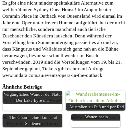
Es gibt eine nicht minder spektakuläre Alternative zum
weltberühmten Sydney Opea House! Im Amphitheater
Ooramin Place im Outback von Queensland wird einmal im
Jahr eine Oper unter freiem Himmel aufgeführt, bei der nicht
nur menschliche, sondern manchmal auch tierische
Zuschauer den Künstlern lauschen. Denn während der
Vorstellung beim Sonnenuntergang passiert es ab und zu,
dass Kängurus und Wallabies sich ganz nah an die Bühne
heranwagen, bevor sie schnell wieder im Busch
verschwinden. 2019 sind die Vorstellungen vom 19. bis 21.
September geplant, Tickets gibt es nur auf Anfrage.
www.undara.com.au/events/opera-in-the-outback
Ähnliche Beiträge
Vergängliches Wunder der Natur:
Der Lake Eyre in…
Sternklare Inselnächte auf
Australien zu Fuß und per Rad
den niederländischen
Watteninseln
The Ghan – eine Ikone auf
Schienen