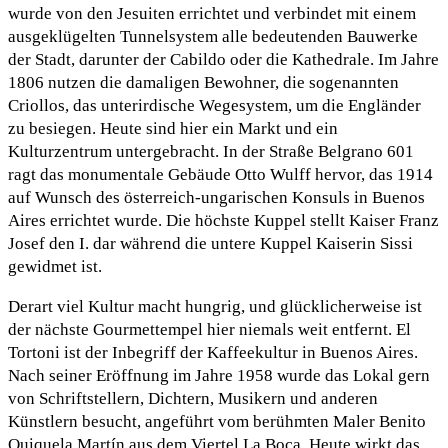
wurde von den Jesuiten errichtet und verbindet mit einem
ausgeklügelten Tunnelsystem alle bedeutenden Bauwerke
der Stadt, darunter der Cabildo oder die Kathedrale. Im Jahre
1806 nutzen die damaligen Bewohner, die sogenannten
Criollos, das unterirdische Wegesystem, um die Engländer
zu besiegen. Heute sind hier ein Markt und ein
Kulturzentrum untergebracht. In der Straße Belgrano 601
ragt das monumentale Gebäude Otto Wulff hervor, das 1914
auf Wunsch des österreich-ungarischen Konsuls in Buenos
Aires errichtet wurde. Die höchste Kuppel stellt Kaiser Franz
Josef den I. dar während die untere Kuppel Kaiserin Sissi
gewidmet ist.
Derart viel Kultur macht hungrig, und glücklicherweise ist
der nächste Gourmettempel hier niemals weit entfernt. El
Tortoni ist der Inbegriff der Kaffeekultur in Buenos Aires.
Nach seiner Eröffnung im Jahre 1958 wurde das Lokal gern
von Schriftstellern, Dichtern, Musikern und anderen
Künstlern besucht, angeführt vom berühmten Maler Benito
Quiquela Martín aus dem Viertel La Boca. Heute wirkt das