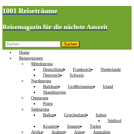
1001 Reiseträume
Reisemagazin für die nächste Auszeit
Suchen
nach:
Home
Reiseregionen
Mitteleuropa
Deutschland
Frankreich
Niederlande
Österreich
Schweiz
Nordeuropa
Baltikum
Großbritannien
Irland
Skandinavien
Osteuropa
Polen
Südeuropa
Balkan
Griechenland
Italien
Südtirol
Kroatien
Spanien
Türkei
Afrika
Arabien
Asien
Australien