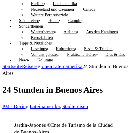
Karibik
Lateinamerika
Neuseeland und Ozeanien
Canada
Weitere Fernreiseziele
Städtereisen
Hotels
Camping
Sonderthemen
Winterthemen
Airlines
Aus den Katalogen
Kreuzfahrten
Tipps & Nützliches
Lesetipps
Kulturtipps
Essen & Trinken
Von uns getestet
Praktische Helfer
Dies & Das
News
Kolumne
Startseite
Reiseregionen
Lateinamerika
24 Stunden in Buenos
Aires
24 Stunden in Buenos Aires
PM - Düring
Lateinamerika
,
Städtereisen
Jardín-Japonés ©Ente de Turismo de la Ciudad
de Buenos-Aires