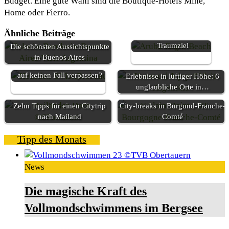
Budget. Eine gute Wahl sind die Boutique-Hotels Mine,
Home oder Fierro.
Ähnliche Beiträge
Aruba, ein wirkliches
Traumziel
Die schönsten Aussichtspunkte
in Buenos Aires
Was sollte man in Brabant
auf keinen Fall verpassen?
Erlebnisse in luftiger Höhe: 6
unglaubliche Orte in…
Zehn Tipps für einen Citytrip
City-breaks in Burgund-Franche-
nach Mailand
Comté
Tipp des Monats
News
Die magische Kraft des
Vollmondschwimmens im Bergsee