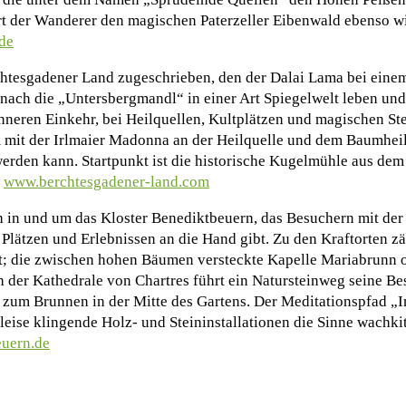
 der Wanderer den magischen Paterzeller Eibenwald ebenso wie
de
htesgadener Land zugeschrieben, den der Dalai Lama bei eine
 nach die „Untersbergmandl“ in einer Art Spiegelwelt leben und
neren Einkehr, bei Heilquellen, Kultplätzen und magischen Ste
 mit der Irlmaier Madonna an der Heilquelle und dem Baumheil
werden kann. Startpunkt ist die historische Kugelmühle aus dem
.
www.berchtesgadener-land.com
h in und um das Kloster Benediktbeuern, das Besuchern mit der
lätzen und Erlebnissen an die Hand gibt. Zu den Kraftorten zä
nt; die zwischen hohen Bäumen versteckte Kapelle Mariabrunn o
der Kathedrale von Chartres führt ein Natursteinweg seine Bes
, zum Brunnen in der Mitte des Gartens. Der Meditationspfad „
eise klingende Holz- und Steininstallationen die Sinne wachk
uern.de