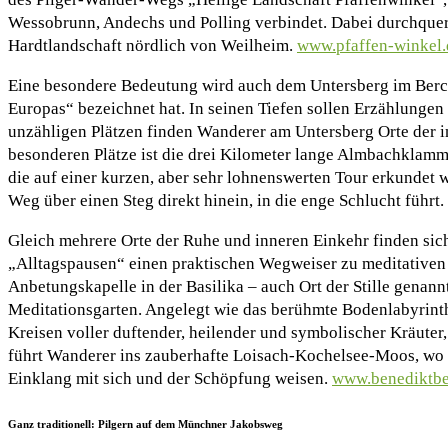
Wessobrunn, Andechs und Polling verbindet. Dabei durchquert
Hardtlandschaft nördlich von Weilheim.
www.pfaffen-winkel.
Eine besondere Bedeutung wird auch dem Untersberg im Berc
Europas“ bezeichnet hat. In seinen Tiefen sollen Erzählungen
unzähligen Plätzen finden Wanderer am Untersberg Orte der in
besonderen Plätze ist die drei Kilometer lange Almbachklamm
die auf einer kurzen, aber sehr lohnenswerten Tour erkundet 
Weg über einen Steg direkt hinein, in die enge Schlucht führt
Gleich mehrere Orte der Ruhe und inneren Einkehr finden sic
„Alltagspausen“ einen praktischen Wegweiser zu meditativen P
Anbetungskapelle in der Basilika – auch Ort der Stille genan
Meditationsgarten. Angelegt wie das berühmte Bodenlabyrinth 
Kreisen voller duftender, heilender und symbolischer Kräuter
führt Wanderer ins zauberhafte Loisach-Kochelsee-Moos, wo l
Einklang mit sich und der Schöpfung weisen.
www.benediktbe
Ganz traditionell: Pilgern auf dem Münchner Jakobsweg