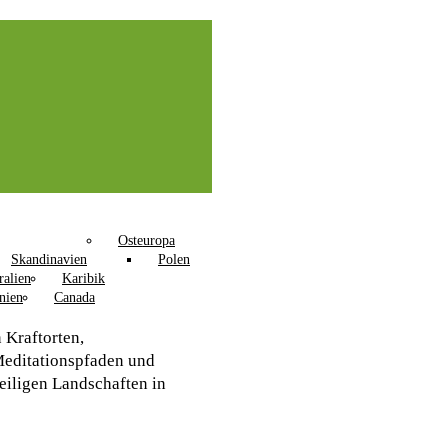
Osteuropa
Skandinavien
Polen
ralien
Karibik
nien
Canada
 Kraftorten,
editationspfaden und
eiligen Landschaften in