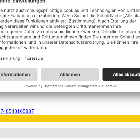
Neue Anreize für verlängerte
Aufenthalte auf Gozo
Kraftorte im Schweizer Jura und
Drei-Seen-Land
immens im Bergsee