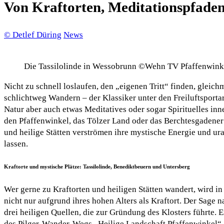
Von Kraftorten, Meditationspfaden
© Detlef Düring
News
Die Tassilolinde in Wessobrunn ©Wehn TV Pfaffenwink
Nicht zu schnell loslaufen, den „eigenen Tritt“ finden, gleic
schlichtweg Wandern – der Klassiker unter den Freiluftsport
Natur aber auch etwas Meditatives oder sogar Spirituelles in
den Pfaffenwinkel, das Tölzer Land oder das Berchtesgadener 
und heilige Stätten verströmen ihre mystische Energie und ura
lassen.
Kraftorte und mystische Plätze: Tassilolinde, Benediktbeuern und Untersberg
Wer gerne zu Kraftorten und heiligen Stätten wandert, wird in
nicht nur aufgrund ihres hohen Alters als Kraftort. Der Sage 
drei heiligen Quellen, die zur Gründung des Klosters führte. 
des Pilger-Wander-Wegs „Heilige Landschaft Pfaffenwinkel“