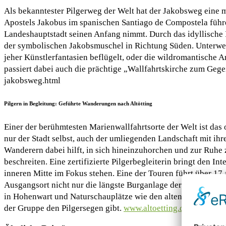
Als bekanntester Pilgerweg der Welt hat der Jakobsweg eine m
Apostels Jakobus im spanischen Santiago de Compostela führ
Landeshauptstadt seinen Anfang nimmt. Durch das idyllische I
der symbolischen Jakobsmuschel in Richtung Süden. Unterwegs
jeher Künstlerfantasien beflügelt, oder die wildromantische
passiert dabei auch die prächtige „Wallfahrtskirche zum Geg
jakobsweg.html
Pilgern in Begleitung: Geführte Wanderungen nach Altötting
Einer der berühmtesten Marienwallfahrtsorte der Welt ist da
nur der Stadt selbst, auch der umliegenden Landschaft mit ihr
Wanderern dabei hilft, in sich hineinzuhorchen und zur Ruhe
beschreiten. Eine zertifizierte Pilgerbegleiterin bringt den 
inneren Mitte im Fokus stehen. Eine der Touren führt über 1
Ausgangsort nicht nur die längste Burganlage der Welt kennenl
Kraftorte –
in Hohenwart und Naturschauplätze wie den alten Staatsforst.
Von Mensch
der Gruppe den Pilgersegen gibt.
www.altoetting.de
und Natur
für die
Die schönsten Kraftorte