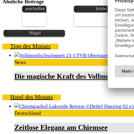
Ähnliche Beiträge
Ewigkeit
rund um Kappeln an der
erschaffen
Schlei
Ruanda, das Land der tausend
Hügel
Tipp des Monats
News
Die magische Kraft des Vollmondschw
Hotel des Monats
Deutschland
Zeitlose Eleganz am Chiemsee