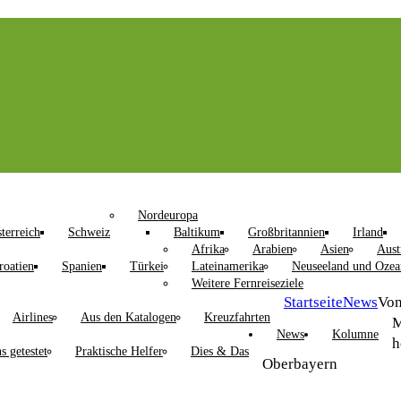
Nordeuropa
terreich
Schweiz
Baltikum
Großbritannien
Irland
Afrika
Arabien
Asien
Aust
roatien
Spanien
Türkei
Lateinamerika
Neuseeland und Ozea
Weitere Fernreiseziele
Startseite
News
Von
Airlines
Aus den Katalogen
Kreuzfahrten
M
News
Kolumne
h
s getestet
Praktische Helfer
Dies & Das
Oberbayern