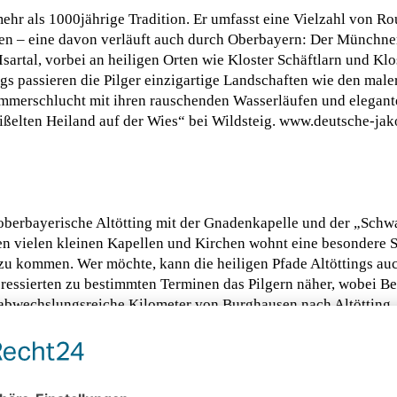
ehr als 1000jährige Tradition. Er umfasst eine Vielzahl von Ro
en – eine davon verläuft auch durch Oberbayern: Der Münchner
sartal, vorbei an heiligen Orten wie Kloster Schäftlarn und Kl
 passieren die Pilger einzigartige Landschaften wie den male
 Ammerschlucht mit ihren rauschenden Wasserläufen und elegan
eißelten Heiland auf der Wies“ bei Wildsteig. www.deutsche-j
s oberbayerische Altötting mit der Gnadenkapelle und der „Sc
en vielen kleinen Kapellen und Kirchen wohnt eine besondere Spi
 zu kommen. Wer möchte, kann die heiligen Pfade Altöttings au
Interessierten zu bestimmten Terminen das Pilgern näher, wobei 
7 abwechslungsreiche Kilometer von Burghausen nach Altötting,
ernen; sie passieren auch heilige Stätten, wie die spätgotische
 Endpunkt der Wanderung ist der berühmte Kapellplatz in Altöt