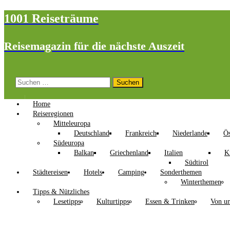
1001 Reiseträume
Reisemagazin für die nächste Auszeit
Suchen
nach:
Home
Reiseregionen
Mitteleuropa
Deutschland
Frankreich
Niederlande
Ös
Südeuropa
Balkan
Griechenland
Italien
K
Südtirol
Städtereisen
Hotels
Camping
Sonderthemen
Winterthemen
Tipps & Nützliches
Lesetipps
Kulturtipps
Essen & Trinken
Von un