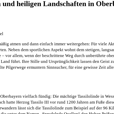
 und heiligen Landschaften in Obe
el
hmäßig atmen und dann einfach immer weitergehen: Für viele Akt
arten. Neben dem sportlichen Aspekt wohnt dem stetigen, langs
ne – vor allem, wenn der beschrittene Weg durch unberührte ob
Land führt. Ihre Stille und Ursprünglichkeit lassen den Geist
lte Pilgerwege ermuntern Sinnsucher, für eine gewisse Zeit alles
 Oberbayern vielfach fündig: Die mächtige Tassilolinde in Wess
nach hatte Herzog Tassilo III vor rund 1200 Jahren am Fuße die
Erwandern lässt sich die Tassilolinde zum Beispiel auf der 96 K
, die unter dem Namen „Sprudelnde Quellen“ den Hohen Peißen