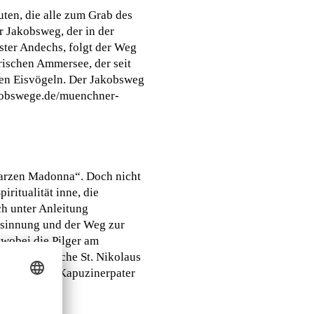
uten, die alle zum Grab des
 Jakobsweg, der in der
oster Andechs, folgt der Weg
rischen Ammersee, der seit
ten Eisvögeln. Der Jakobsweg
akobswege.de/muenchner-
hwarzen Madonna“. Doch nicht
ritualität inne, die
ch unter Anleitung
Besinnung und der Weg zur
 wobei die Pilger am
 Tuffsteinkirche St. Nikolaus
ting, wo ein Kapuzinerpater