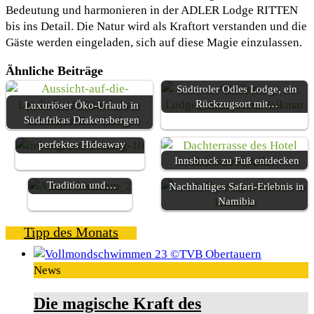
Bedeutung und harmonieren in der ADLER Lodge RITTEN
bis ins Detail. Die Natur wird als Kraftort verstanden und die
Gäste werden eingeladen, sich auf diese Magie einzulassen.
Ähnliche Beiträge
Südtiroler Odles Lodge, ein
Rückzugsort mit…
Luxuriöser Öko-Urlaub in
Südafrikas Drakensbergen
Das Bergdorf LiebesGrün ein
perfektes Hideaway
Ajman – Zwischen
Innsbruck zu Fuß entdecken
Geschichte, gelebter
Tradition und…
Nachhaltiges Safari-Erlebnis in
Namibia
Tipp des Monats
News
Die magische Kraft des