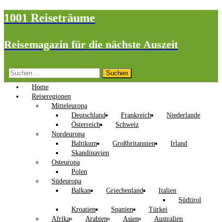
1001 Reiseträume
Reisemagazin für die nächste Auszeit
Suchen
nach:
Home
Reiseregionen
Mitteleuropa
Deutschland
Frankreich
Niederlande
Österreich
Schweiz
Nordeuropa
Baltikum
Großbritannien
Irland
Skandinavien
Osteuropa
Polen
Südeuropa
Balkan
Griechenland
Italien
Südtirol
Kroatien
Spanien
Türkei
Afrika
Arabien
Asien
Australien