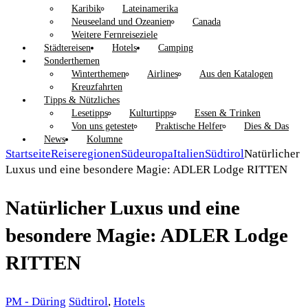
Karibik
Lateinamerika
Neuseeland und Ozeanien
Canada
Weitere Fernreiseziele
Städtereisen
Hotels
Camping
Sonderthemen
Winterthemen
Airlines
Aus den Katalogen
Kreuzfahrten
Tipps & Nützliches
Lesetipps
Kulturtipps
Essen & Trinken
Von uns getestet
Praktische Helfer
Dies & Das
News
Kolumne
Startseite
Reiseregionen
Südeuropa
Italien
Südtirol
Natürlicher
Luxus und eine besondere Magie: ADLER Lodge RITTEN
Natürlicher Luxus und eine
besondere Magie: ADLER Lodge
RITTEN
PM - Düring
Südtirol
,
Hotels