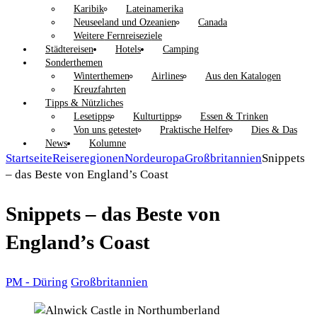
Karibik
Lateinamerika
Neuseeland und Ozeanien
Canada
Weitere Fernreiseziele
Städtereisen
Hotels
Camping
Sonderthemen
Winterthemen
Airlines
Aus den Katalogen
Kreuzfahrten
Tipps & Nützliches
Lesetipps
Kulturtipps
Essen & Trinken
Von uns getestet
Praktische Helfer
Dies & Das
News
Kolumne
Startseite
Reiseregionen
Nordeuropa
Großbritannien
Snippets
– das Beste von England’s Coast
Snippets – das Beste von
England’s Coast
PM - Düring
Großbritannien