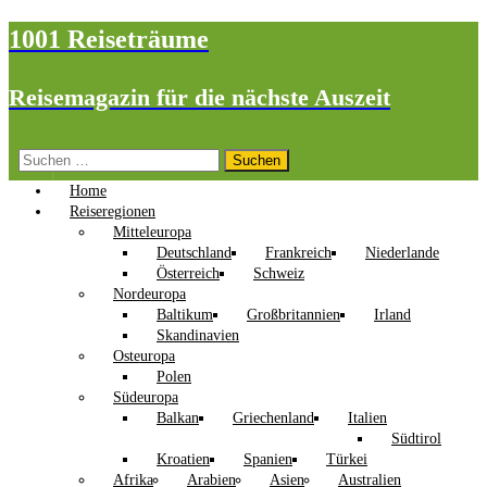
1001 Reiseträume
Reisemagazin für die nächste Auszeit
Suchen
nach:
Home
Reiseregionen
Mitteleuropa
Deutschland
Frankreich
Niederlande
Österreich
Schweiz
Nordeuropa
Baltikum
Großbritannien
Irland
Skandinavien
Osteuropa
Polen
Südeuropa
Balkan
Griechenland
Italien
Südtirol
Kroatien
Spanien
Türkei
Afrika
Arabien
Asien
Australien