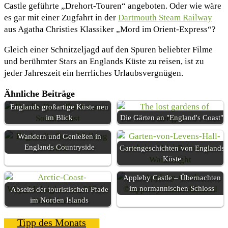
Castle geführte „Drehort-Touren“ angeboten. Oder wie wäre
es gar mit einer Zugfahrt in der
Dartmouth Steam Railway
aus Agatha Christies Klassiker „Mord im Orient-Express“?
Gleich einer Schnitzeljagd auf den Spuren beliebter Filme
und berühmter Stars an Englands Küste zu reisen, ist zu
jeder Jahreszeit ein herrliches Urlaubsvergnügen.
Ähnliche Beiträge
Englands großartige Küste neu
im Blick
Die Gärten an "England's Coast"
Wandern und Genießen in
Englands Countryside
Gartengeschichten von Englands
Küste
Appleby Castle – Übernachten
im normannischen Schloss
Abseits der touristischen Pfade
im Norden Islands
Tipp des Monats